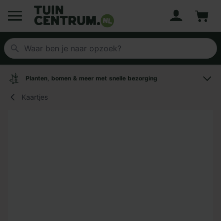
Account
Winke
Logo Tuincentrum.nl
Planten, bomen & meer met snelle bezorging
Kaartjes