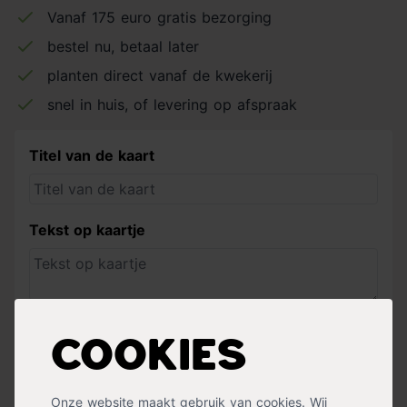
Vanaf 175 euro gratis bezorging
bestel nu, betaal later
planten direct vanaf de kwekerij
snel in huis, of levering op afspraak
Titel van de kaart
Tekst op kaartje
2,99
In winkelwagen
Cookies
Onze website maakt gebruik van cookies. Wij