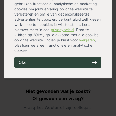
Totaal: 2,99
Verzending binnen 0-2 werkdagen
gebruiken functionele, analytische en marketing
cookies om jouw ervaring op onze website te
Maak jouw Moederdag cadeau van Tuincentrum.nl
verbeteren en om je van gepersonaliseerde
compleet met dit kaartje. Let op: deze kaart kan
advertenties te voorzien. Je kunt altijd zelf kiezen
maximaal 250 tekens bevatten.
welke soorten cookies je wilt toestaan. Lees
hierover meer in ons
privacybeleid
. Door te
Zet jouw moeder in het zonnetje voor Moederdag met
klikken op "Oké", ga je akkoord met alle cookies
een kaartje met een persoonlijke tekst in A6 formaat!
op onze website. Indien je kiest voor
weigeren
,
plaatsen we alleen functionele en analytische
cookies.
« Lees minder
Oké
Specificaties
Niet gevonden wat je zoekt?
Of gewoon een vraag?
Vraag het Wouter of zijn collega's!