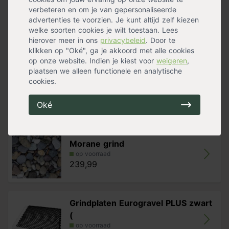
Kleur
Antraciet
mogelijk om strakke, rechte randen en ronde glooiende
verbeteren en om je van gepersonaliseerde
Materiaal
Kunststof
vormen te maken.
advertenties te voorzien. Je kunt altijd zelf kiezen
welke soorten cookies je wilt toestaan. Lees
hierover meer in ons
privacybeleid
. Door te
Handig voor erbij
klikken op "Oké", ga je akkoord met alle cookies
op onze website. Indien je kiest voor
weigeren
,
plaatsen we alleen functionele en analytische
Ice blue grind
cookies.
op voorraad
289,99
Oké
Morane grind
op voorraad
239,99
Grindplaten Eurogravel PLUS zwart
(
op voorraad