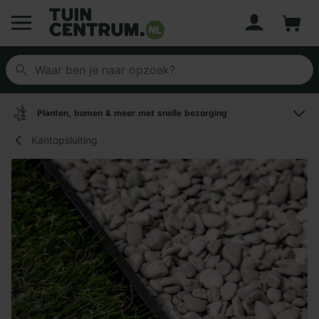
Account
Winke
Logo Tuincentrum.nl
Planten, bomen & meer met snelle bezorging
Kantopsluiting