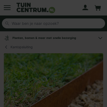
Account
Winke
Logo Tuincentrum.nl
Planten, bomen & meer met snelle bezorging
Kantopsluiting