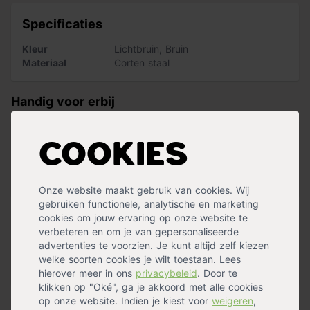
Specificaties
Kleur
Lichtbruin
,
Bruin
Materiaal
Corten staal
Handig voor erbij
Nature worteldoek zwart
Cookies
op voorraad
23,99
Onze website maakt gebruik van cookies. Wij
gebruiken functionele, analytische en marketing
cookies om jouw ervaring op onze website te
verbeteren en om je van gepersonaliseerde
Ardenner split grijs
advertenties te voorzien. Je kunt altijd zelf kiezen
op voorraad
welke soorten cookies je wilt toestaan. Lees
269,99
hierover meer in ons
privacybeleid
. Door te
klikken op "Oké", ga je akkoord met alle cookies
op onze website. Indien je kiest voor
weigeren
,