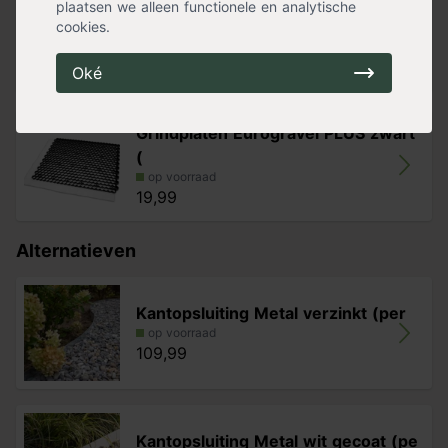
plaatsen we alleen functionele en analytische
Basalt split grijs
cookies.
op voorraad
229,99
Oké
Grindplaten Eurogravel PLUS zwart
(
op voorraad
19,99
Alternatieven
Kantopsluiting Metal verzinkt (per
op voorraad
109,99
Kantopsluiting Metal wit gecoat (pe