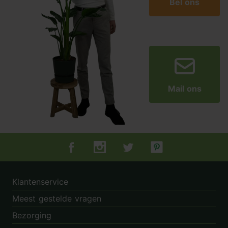
Bel ons
Mail ons
Tuincentrum.nl op Facebook
Tuincentrum.nl op Instagram
Tuincentrum.nl op Twitter
Tuincentrum.nl op Pin
Klantenservice
Meest gestelde vragen
Bezorging