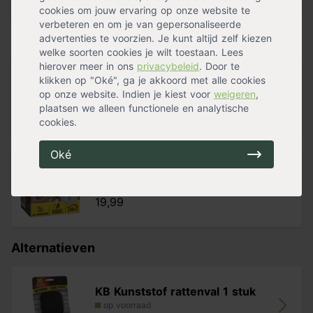
Geschikt voor
Binnen
,
Buiten
cookies om jouw ervaring op onze website te
verbeteren en om je van gepersonaliseerde
advertenties te voorzien. Je kunt altijd zelf kiezen
Handig voor erbij
welke soorten cookies je wilt toestaan. Lees
hierover meer in ons
privacybeleid
. Door te
klikken op "Oké", ga je akkoord met alle cookies
KB Kunststof rattenval 1 stuk
op onze website. Indien je kiest voor
weigeren
,
op voorraad
plaatsen we alleen functionele en analytische
9,99
cookies.
Oké
KB Muizen- en rattenverjager ultras
op voorraad
19,99
Alternatieven
KB Kunststof rattenval 1 stuk
op voorraad