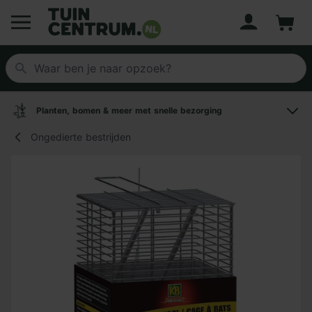
Account
Winke
Logo Tuincentrum.nl
Planten, bomen & meer met snelle bezorging
Ongedierte bestrijden