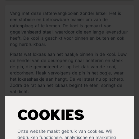
Vang met deze rattenvangkooien zonder letsel. Het is
een stabiele en betrouwbare manier om van de
rattenplaag af te komen. De kooi is gemaakt van
gegalvaniseerd staal, waardoor die een lange levensduur
heeft. De kooi is geschikt voor binnen en buiten en ook
nog herbruikbaar.
Plaats wat lokaas aan het haakje binnen in de kooi. Duw
de hendel van de deuropening naar achteren en steek
de pin, die gemonteerd zit op het dak van de kooi,
erdoorheen. Haak vervolgens de pin in het oogje, waar
het lokaashaakje aan hangt. De val staat nu op scherp.
Zodra de rat aan het lokaas begint te eten, springt de
val dicht.
« Lees minder
Cookies
Specificaties
Onze website maakt gebruik van cookies. Wij
gebruiken functionele, analytische en marketing