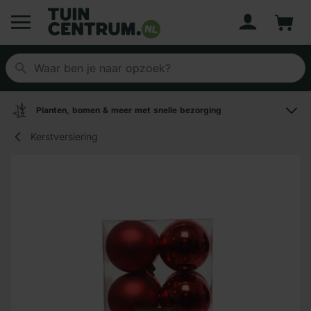
Account
Winke
Logo Tuincentrum.nl
Planten, bomen & meer met snelle bezorging
Kerstversiering