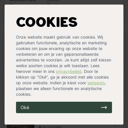
Kerstballen met glanzende én matte afwerking
Kleur
Rood
Diameter: 6 centimeter
Materiaal
Kunststof
Geschikt voor binnen
Inclusief draadjes voor in de kerstboom
Cookies
Handig voor erbij
Onze website maakt gebruik van cookies. Wij
gebruiken functionele, analytische en marketing
Kerstslinger 270 cm Rood
cookies om jouw ervaring op onze website te
op voorraad
verbeteren en om je van gepersonaliseerde
5,99
advertenties te voorzien. Je kunt altijd zelf kiezen
welke soorten cookies je wilt toestaan. Lees
hierover meer in ons
privacybeleid
. Door te
klikken op "Oké", ga je akkoord met alle cookies
op onze website. Indien je kiest voor
weigeren
,
Dennenboom
plaatsen we alleen functionele en analytische
op voorraad
cookies.
Oké
Kerstverlichting warm wit 1800 cm
2
op voorraad