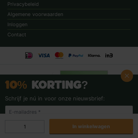
Privacybeleid
Algemene voorwaarden
Inloggen
Contact
10%
Korting?
Schrijf je nú in voor onze nieuwsbrief:
Beoordeling:
8.9
door
3.862
klanten
© 2014 - 2026 - Tuincentrum.nl B.V.
In winkelwagen
Ja, ik wil 10% korting
Algemene voorwaarden
Privacy Policy