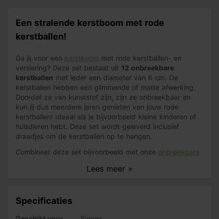
Een stralende kerstboom met rode
kerstballen!
Ga jij voor een
kerstboom
met rode kerstballen- en
versiering? Deze set bestaat uit
12 onbreekbare
kerstballen
met ieder een diameter van 6 cm. De
kerstballen hebben een glimmende of matte afwerking.
Doordat ze van kunststof zijn, zijn ze onbreekbaar en
kun jij dus meerdere jaren genieten van jouw rode
kerstballen! Ideaal als je bijvoorbeeld kleine kinderen of
huisdieren hebt. Deze set wordt geleverd inclusief
draadjes om de kerstballen op te hangen.
Combineer deze set bijvoorbeeld met onze
onbreekbare
kerstballen mix
of ga voor nog een andere kleur
Lees meer »
kerstballen zoals
groen
.
Eigenschappen
Specificaties
12 onbreekbare kerstballen
Geschikt voor
Binnen