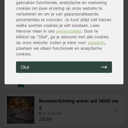
zijn geschikt voor verschillende boomhoogten. Maak bij
gebruiken functionele, analytische en marketing
op voorraad
“type” rechtsboven de keuze voor de variant die
cookies om jouw ervaring op onze website te
24,99
geschikt is voor de hoogte van je boom.
verbeteren en om je van gepersonaliseerde
advertenties te voorzien. Je kunt altijd zelf kiezen
welke soorten cookies je wilt toestaan. Lees
Kerstboomhuls rotan
hierover meer in ons
privacybeleid
. Door te
klikken op "Oké", ga je akkoord met alle cookies
op voorraad
29,99
op onze website. Indien je kiest voor
weigeren
,
plaatsen we alleen functionele en analytische
cookies.
Oké
Dennenboom
op voorraad
Kerstverlichting warm wit 1800 cm
2
op voorraad
29,99