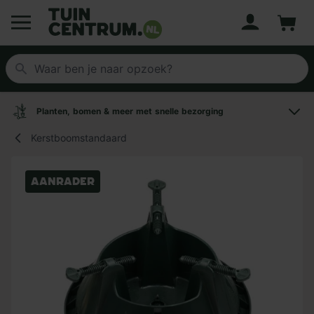
Account
Winke
Logo Tuincentrum.nl
Planten, bomen & meer met snelle bezorging
Kerstboomstandaard
Aanrader