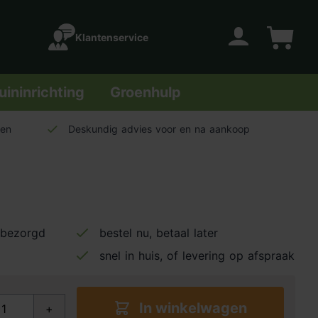
Klantenservice
Account
Winkelwage
uininrichting
Groenhulp
len
Deskundig advies voor en na aankoop
 bezorgd
bestel nu, betaal later
snel in huis, of levering op afspraak
In winkelwagen
+