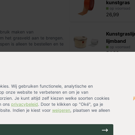
kunstgras
op voorraad
26,99
gebruik maken van
Kunstgraslij
m het grasveld aan te brengen.
lijmband
pen is alleen te bestellen en te
op voorraad
54,99
Alternatieven
pennen te gebruiken. Hier raden
nstgraspen is 20 cm lang en 3 cm
es. Wij gebruiken functionele, analytische en
Extra vol k
op onze website te verbeteren en om je van
op voorraad
rzien. Je kunt altijd zelf kiezen welke soorten cookies
65,99
in ons
privacybeleid
. Door te klikken op "Oké", ga je
site. Indien je kiest voor
weigeren
, plaatsen we alleen
Topkwalitei
op voorraad