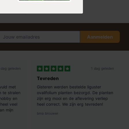
Aanmelden
 dag geleden
1 dag geleden
Tevreden
vuld met
Gisteren werden bestelde liguster
 te stralen
ovalifolium planten bezorgd. De planten
 hobby en
zijn erg mooi en de aflevering verliep
heel veel
heel correct. We zijn erg tevreden!
an mijn
bma brouwer