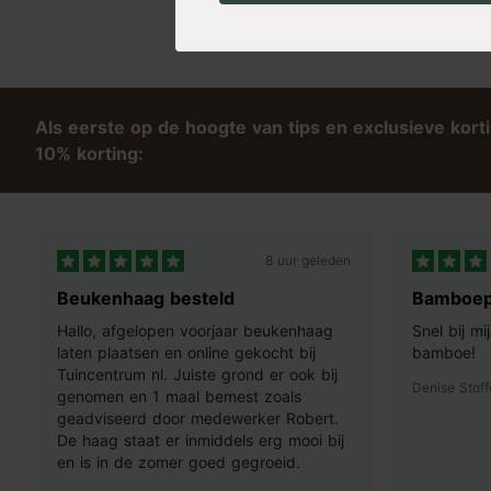
Als eerste op de hoogte van tips en exclusieve kort
10% korting:
8 uur geleden
Beukenhaag besteld
Bamboep
Hallo, afgelopen voorjaar beukenhaag
Snel bij m
laten plaatsen en online gekocht bij
bamboe!
Tuincentrum nl. Juiste grond er ook bij
Denise Stoff
genomen en 1 maal bemest zoals
geadviseerd door medewerker Robert.
De haag staat er inmiddels erg mooi bij
en is in de zomer goed gegroeid.