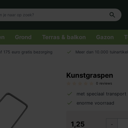
en
Grond
Terras & balkon
Gazon
T
f 175 euro gratis bezorging
Meer dan 10.000 tuinartike
Kunstgraspen
0 reviews
met speciaal transport
enorme voorraad
1,25
-