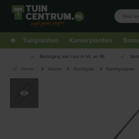
Logo Tuincentrum.nl
Homepage
Tuinplanten
Kamerplanten
Bom
Bezorging aan huis in NL en BE
Vana
Home
Gazon
Kunstgras
Kunstgraspen