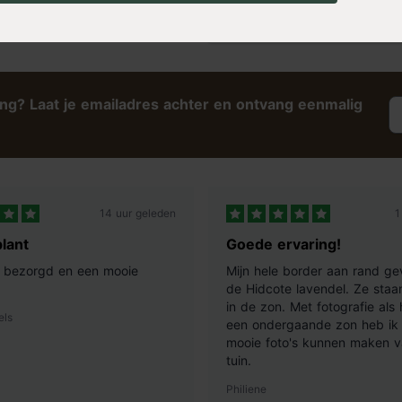
83,99
ing? Laat je emailadres achter en ontvang eenmalig
14 uur geleden
1
lant
Goede ervaring!
ij bezorgd en een mooie
Mijn hele border aan rand ge
de Hidcote lavendel. Ze staan
in de zon. Met fotografie als
els
een ondergaande zon heb ik 
mooie foto's kunnen maken v
tuin.
Philiene