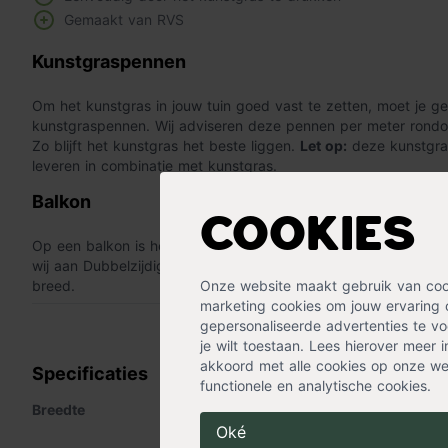
Gemaakt van RVS
Kunstgraspennen
Om het kunstgras in jouw tuin goed vast te zetten, moet je 
kunstgraspennen. Wij adviseren deze pennen per meter rondo
Zo blijft het kunstgras het beste liggen.
Let op:
deze kunstgras
leveren in combinatie met kunstgras.
Balkon
Cookies
Op een balkon is het natuurlijk niet mogelijk om de kunstgras
wij aan Dubbelzijdig tape te gebruiken. De lengte van de ku
breed.
Onze website maakt gebruik van cooki
marketing cookies om jouw ervaring 
« Lees minder
gepersonaliseerde advertenties te voo
je wilt toestaan. Lees hierover meer 
akkoord met alle cookies op onze web
Specificaties
functionele en analytische cookies.
Breedte
3 cm
Oké