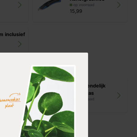
op voorraad
15,99
m inclusief
Kindvriendelijk
unstgras
kunstgras
op voorraad
53,99
t kunstgras