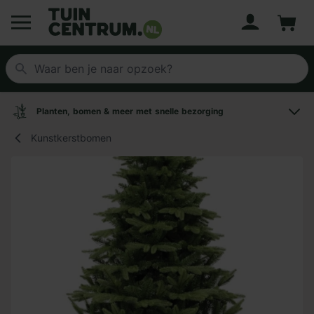
Account
Winke
Logo Tuincentrum.nl
Planten, bomen & meer met snelle bezorging
Kunstkerstbomen