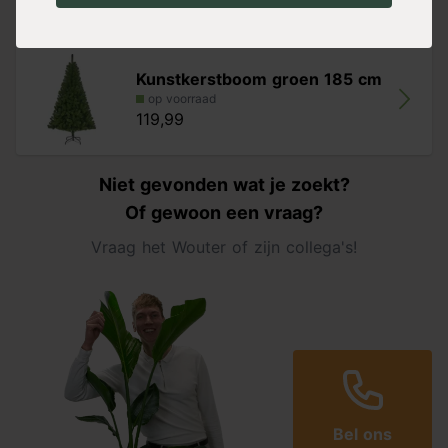
Diameter: 119 cm
Alternatieven
Aantal takken: 618
Hoogte: 185 cm
Kunstkerstboom groen 185 cm
Diameter: 130 cm
op voorraad
Aantal takken: 942
119,99
Niet gevonden wat je zoekt?
Of gewoon een vraag?
Vraag het Wouter of zijn collega's!
Bel ons