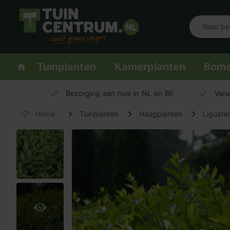
Logo Tuincentrum.nl
Homepage
Tuinplanten
Kamerplanten
Bom
Bezorging aan huis in NL en BE
Vana
Home
Tuinplanten
Haagplanten
Liguste