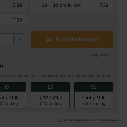
5,89
60 - 80 cm in pot
7,39
11,99
In winkelwagen
+
op voorraad
en
ks wordt de stukprijs verlaagd volgens onderstaande tabel.
15
25
50
69 / stuk
5,49 / stuk
4,99 / stuk
20 korting
0,40 korting
0,90 korting
Verzending binnen 0-2 werkdagen