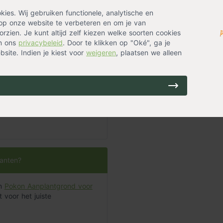
kkende meter.
es. Wij gebruiken functionele, analytische en
op onze website te verbeteren en om je van
rzien. Je kunt altijd zelf kiezen welke soorten cookies
in ons
privacybeleid
. Door te klikken op "Oké", ga je
site. Indien je kiest voor
weigeren
, plaatsen we alleen
ptember. Doe dit op een
en.
lanten?
an
Pokon Aanplantgrond voor
 voor het juiste