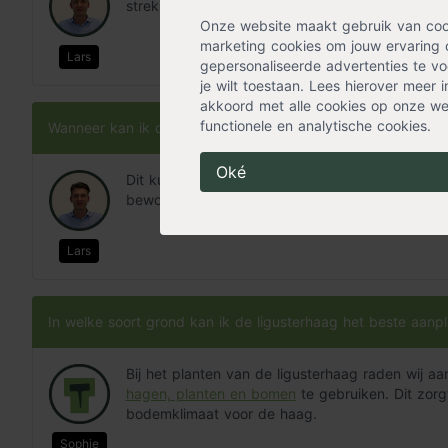
strekkende meter, dat zijn 30 stuks voor 5 stre
Onze website maakt gebruik van cooki
marketing cookies om jouw ervaring 
Lars
gepersonaliseerde advertenties te voo
je wilt toestaan. Lees hierover meer 
akkoord met alle cookies op onze web
functionele en analytische cookies.
Wanneer kan ik de ligusterhaag het best snoeien?
Oké
Dit kun je het best doen van mei tot en met se
bewolkte dag, zodat de bladeren niet verbrand
Lars
In welke soort grond kan ik de ligusterhaag het beste aanp
Bij het planten van de ligusterhaag raden wij a
hagen, planten en bomen
te gebruiken. Dit zorgt
bodemklimaat voor de haag.
Sophie