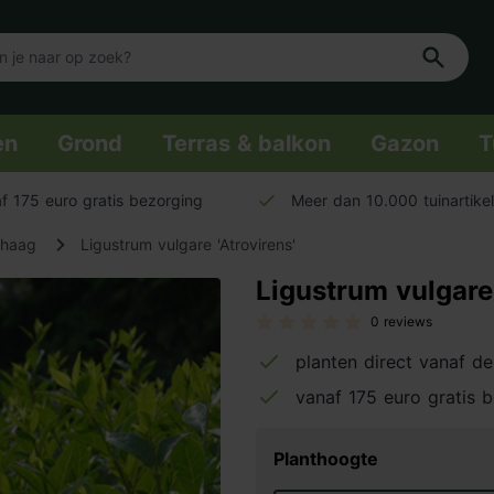
en
Grond
Terras & balkon
Gazon
T
f 175 euro gratis bezorging
Meer dan 10.000 tuinartike
rhaag
Ligustrum vulgare 'Atrovirens'
Ligustrum vulgare 
0 reviews
planten direct vanaf de
vanaf 175 euro gratis 
Planthoogte