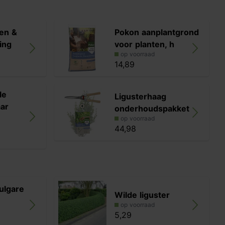
en &
Pokon aanplantgrond
ing
voor planten, h
op voorraad
14,89
le
Ligusterhaag
ar
onderhoudspakket
op voorraad
44,98
ulgare
Wilde liguster
op voorraad
5,29