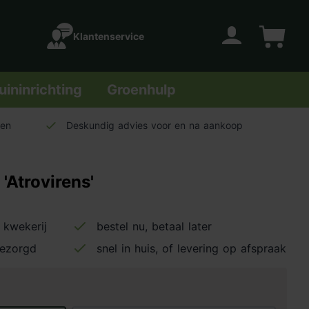
Klantenservice
Account
Winkelwage
uininrichting
Groenhulp
len
Deskundig advies voor en na aankoop
'Atrovirens'
 kwekerij
bestel nu, betaal later
bezorgd
snel in huis, of levering op afspraak