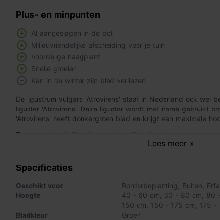
Plus- en minpunten
Al aangeslagen in de pot
Milieuvriendelijke afscheiding voor je tuin
Voordelige haagplant
Snelle groeier
Kan in de winter zijn blad verliezen
De ligustrum vulgare 'Atrovirens' staat in Nederland ook wel 
liguster 'Atrovirens'. Deze liguster wordt met name gebruikt
'Atrovirens' heeft donkergroen blad en krijgt een maximale ho
Zo verzorg je de ligustrum vulgare 'Atrovirens'
Lees meer »
Wij adviseren de haag minimaal drie keer per jaar tot de gewe
je doen in de periode van mei tot en met september. Het snoe
dichte haag. De ligusterhaag verbruikt door het snoeien mind
Specificaties
de haag meer energie heeft om door te groeien.
Geschikt voor
Borderbeplanting
,
Buiten
,
Erfa
Het is raadzaam elke vier maanden de ligusterhaag te beme
Hoogte
40 - 60 cm
,
60 - 80 cm
,
80 
voeding. Het bemesten vult alle tekorten in de bodem op en 
150 cm
,
150 - 175 cm
,
175 -
wortelgestel.
Bladkleur
Groen