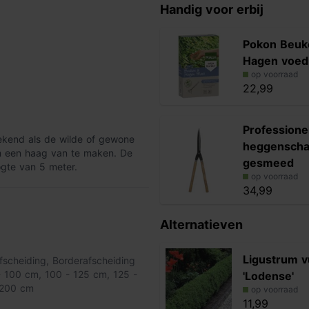
Handig voor erbij
Pokon Beuk
Hagen voed
op voorraad
22,99
Professione
bekend als de wilde of gewone
heggenscha
 om een haag van te maken. De
gesmeed
ogte van 5 meter.
op voorraad
34,99
nste hoogte te snoeien. Dit kun
ien zorgt voor een mooie en
Alternatieven
er water, waardoor de rest van
Ligustrum v
fscheiding
,
Borderafscheiding
sten met Pokon beuken en hagen
- 100 cm
,
100 - 125 cm
,
125 -
'Lodense'
zorgt voor een goed
 200 cm
op voorraad
11,99