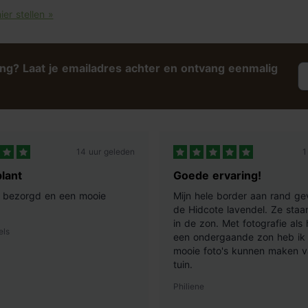
ier stellen »
ing? Laat je emailadres achter en ontvang eenmalig
14 uur geleden
1
lant
Goede ervaring!
ij bezorgd en een mooie
Mijn hele border aan rand ge
de Hidcote lavendel. Ze staan
in de zon. Met fotografie als
els
een ondergaande zon heb ik 
mooie foto's kunnen maken v
tuin.
Philiene