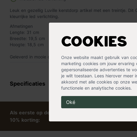
Leuk en gezellig Luville kerstdorp artikel met een treintje. Dit
kleurrijke led verlichting.
Afmetingen
Lengte: 31 cm
Breedte: 19,5 cm
Cookies
Hoogte: 18,5 cm
Geleverd in mooie cadeaudoos.
Onze website maakt gebruik van cooki
marketing cookies om jouw ervaring 
« Lees minder
gepersonaliseerde advertenties te voo
je wilt toestaan. Lees hierover meer 
akkoord met alle cookies op onze web
Specificaties
functionele en analytische cookies.
Oké
Als eerste op de hoogte van tips en exclusieve kort
10% korting: