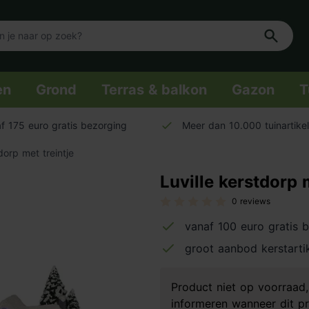
en
Grond
Terras & balkon
Gazon
T
f 175 euro gratis bezorging
Meer dan 10.000 tuinartike
dorp met treintje
Luville kerstdorp 
0 reviews
vanaf 100 euro gratis 
groot aanbod kerstarti
Product niet op voorraa
informeren wanneer dit pr