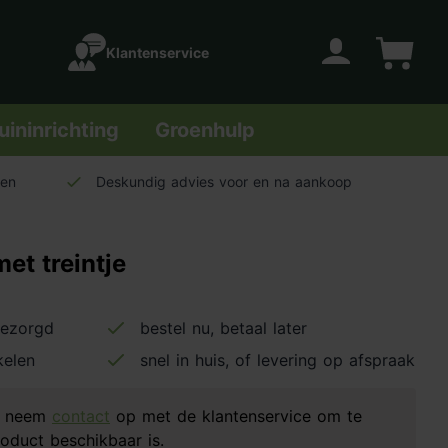
Klantenservice
Account
Winkelwage
uininrichting
Groenhulp
len
Deskundig advies voor en na aankoop
met treintje
bezorgd
bestel nu, betaal later
kelen
snel in huis, of levering op afspraak
d, neem
contact
op met de klantenservice om te
oduct beschikbaar is.