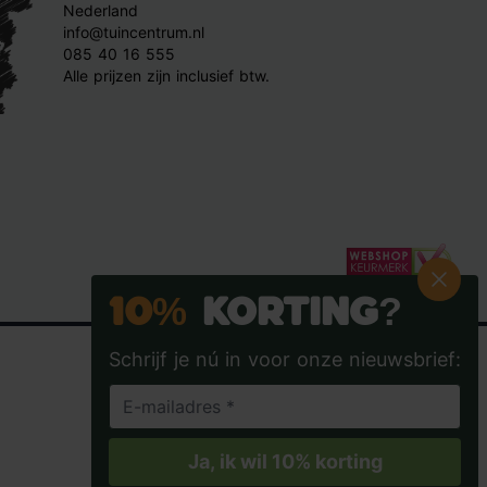
Nederland
info@tuincentrum.nl
085 40 16 555
Alle prijzen zijn inclusief btw.
10%
Korting?
Schrijf je nú in voor onze nieuwsbrief:
Tuincentrum.nl op Facebook
Tuincentrum.nl op Instagra
Tuincentrum.nl op
Tuincent
Ja, ik wil 10% korting