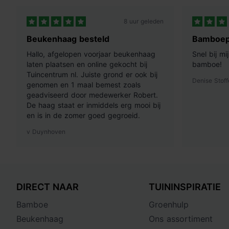
8 uur geleden
Beukenhaag besteld
Bamboep
Hallo, afgelopen voorjaar beukenhaag
Snel bij m
laten plaatsen en online gekocht bij
bamboe!
Tuincentrum nl. Juiste grond er ook bij
Denise Stoff
genomen en 1 maal bemest zoals
geadviseerd door medewerker Robert.
De haag staat er inmiddels erg mooi bij
en is in de zomer goed gegroeid.
v Duynhoven
DIRECT NAAR
TUININSPIRATIE
Bamboe
Groenhulp
Beukenhaag
Ons assortiment