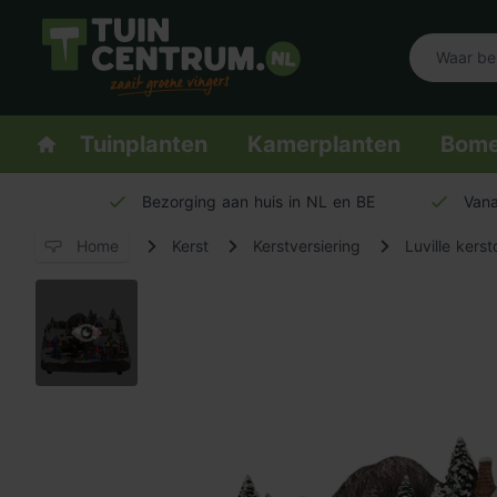
Logo Tuincentrum.nl
Homepage
Tuinplanten
Kamerplanten
Bom
Bezorging aan huis in NL en BE
Vana
Home
Kerst
Kerstversiering
Luville kerst