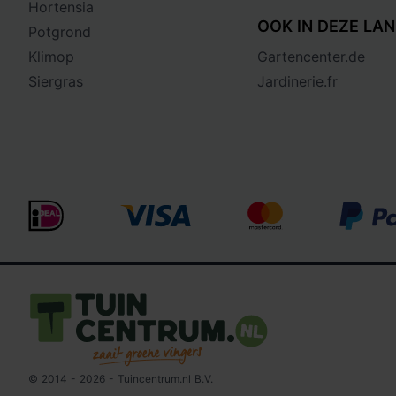
Hortensia
OOK IN DEZE LAN
Potgrond
Klimop
Gartencenter.de
Siergras
Jardinerie.fr
Logo Tuincentrum.nl
© 2014 - 2026 - Tuincentrum.nl B.V.