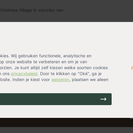
 Christmas Village in voorzien van
es. Wij gebruiken functionele, analytische en
op onze website te verbeteren en om je van
rzien. Je kunt altijd zelf kiezen welke soorten cookies
in ons
privacybeleid
. Door te klikken op "Oké", ga je
site. Indien je kiest voor
weigeren
, plaatsen we alleen
ing? Laat je emailadres achter en ontvang eenmalig