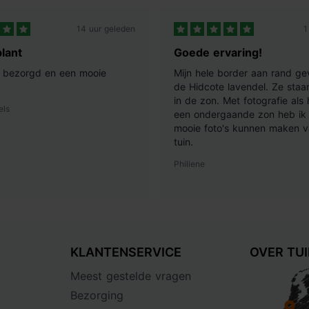
14 uur geleden
1
lant
Goede ervaring!
ij bezorgd en een mooie
Mijn hele border aan rand ge
de Hidcote lavendel. Ze staan
in de zon. Met fotografie als
els
een ondergaande zon heb ik 
mooie foto's kunnen maken v
tuin.
Philiene
KLANTENSERVICE
OVER TU
Meest gestelde vragen
Bezorging