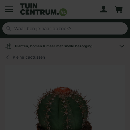
Account
Winke
Logo Tuincentrum.nl
Planten, bomen & meer met snelle bezorging
Kleine cactussen