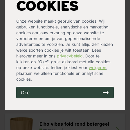
is één keer per maand water geven voldoende. Zorg
Cookies
Standplaats
Halfschaduw
,
Zon
ervoor dat de grond tussen de waterbeurten goed is
Waterbehoefte
Weinig
uitgedroogd.
Stekels
Ja
Meer specificaties »
Onze website maakt gebruik van cookies. Wij
Tip
: tijdens het groeiseizoen raden wij aan de cactus
gebruiken functionele, analytische en marketing
regelmatig
Pokon Cactus en Vetplant Voeding
te geven.
Handig voor erbij
cookies om jouw ervaring op onze website te
verbeteren en om je van gepersonaliseerde
advertenties te voorzien. Je kunt altijd zelf kiezen
Pokon Cactus Grond
welke soorten cookies je wilt toestaan. Lees
op voorraad
hierover meer in ons
privacybeleid
. Door te
9,99
klikken op "Oké", ga je akkoord met alle cookies
op onze website. Indien je kiest voor
weigeren
,
plaatsen we alleen functionele en analytische
cookies.
Pokon Cactus en Vetplant Voeding
Oké
op voorraad
12,99
Elho vibes fold rond botergeel
op voorraad