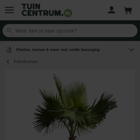
Account
Winke
Logo Tuincentrum.nl
Planten, bomen & meer met snelle bezorging
Palmbomen