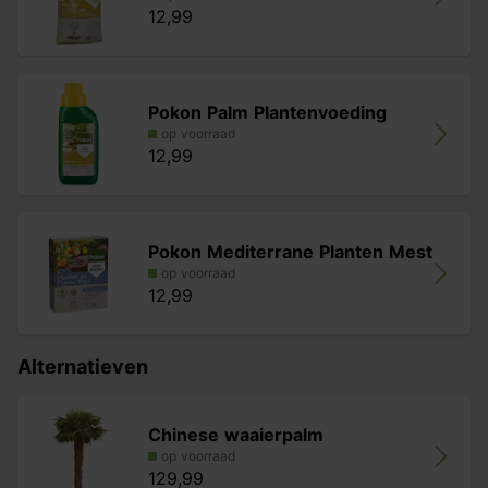
12,99
Mexicaanse Waaierpalm bemesten
Om de groei te stimuleren, adviseren we om de
palmboom in het voorjaar en zomer regelmatig te
Pokon Palm Plantenvoeding
voorzien van
Pokon Palm Plantenvoeding
. Doe dit niet in
op voorraad
de andere seizoenen omdat de palmboom dan in zijn
12,99
rustperiode zit.
Let op: bij het kiezen van een boom is de stamomtrek
leidend. De bij de stamomtrek genoemde hoogte is
Pokon Mediterrane Planten Mest
slechts een indicatie. Dus aan de hoogte indicatie
op voorraad
kunnen geen rechten worden ontleend.
12,99
Alternatieven
Chinese waaierpalm
op voorraad
129,99