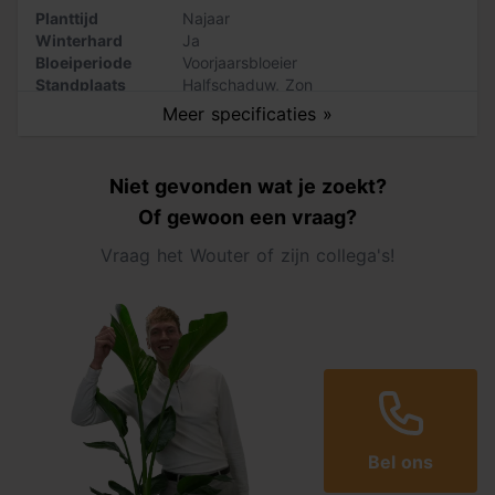
Planttijd
Najaar
Winterhard
Ja
Bloeiperiode
Voorjaarsbloeier
Standplaats
Halfschaduw
,
Zon
Maximalehoogte
20 cm
Meer specificaties »
Niet gevonden wat je zoekt?
Of gewoon een vraag?
Vraag het Wouter of zijn collega's!
Bel ons