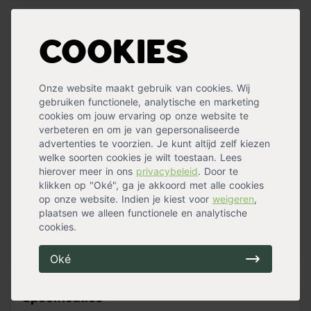
Narcissenbollen Tête-à-Tête (netzak 50
Cookies
stuks)
Dit is waarschijnlijk de meest populaire Narcis die er is.
Onze website maakt gebruik van cookies. Wij
Deze gele, laagblijvende Narcis is meerbloemig. Tête-à-
gebruiken functionele, analytische en marketing
Tête bloeit uitbundig vroeg in het voorjaar en is goed te
cookies om jouw ervaring op onze website te
combineren met grootbloemige Crocussen, Scilla en
verbeteren en om je van gepersonaliseerde
Chionodoxa. Het is een zeer geschikte Narcis om te laten
advertenties te voorzien. Je kunt altijd zelf kiezen
verwilderen. Tête-à-Tête is mooi in de border maar ook in
welke soorten cookies je wilt toestaan. Lees
potten op
terras of balkon
.
hierover meer in ons
privacybeleid
. Door te
klikken op "Oké", ga je akkoord met alle cookies
Tip:
Houd
drie keer de hoogte en drie keer de breedte
op onze website. Indien je kiest voor
weigeren
,
van de bloembol
aan voor de juiste plantdiepte en -
plaatsen we alleen functionele en analytische
afstand.
cookies.
« Lees minder
Oké
Specificaties