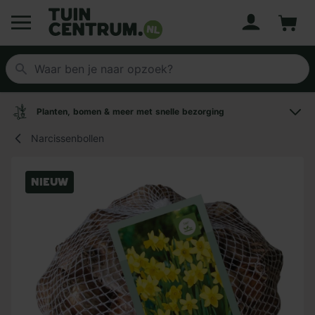
Account
Winke
Logo Tuincentrum.nl
Planten, bomen & meer met snelle bezorging
Narcissenbollen
Nieuw