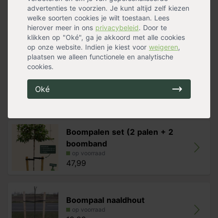
advertenties te voorzien. Je kunt altijd zelf kiezen
« Lees minder
welke soorten cookies je wilt toestaan. Lees
hierover meer in ons
privacybeleid
. Door te
klikken op "Oké", ga je akkoord met alle cookies
Specificaties
op onze website. Indien je kiest voor
weigeren
,
plaatsen we alleen functionele en analytische
Geschikt voor
Buiten
cookies.
Kleur
Zwart
Materiaal
PVC
Oké
Handig voor erbij
Boompalen set (2 palen + 2
boomband
op voorraad
47,99
Boompaal naaldhout
op voorraad