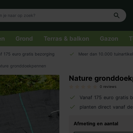
en
Grond
Terras & balkon
Gazon
T
f 175 euro gratis bezorging
Meer dan 10.000 tuinartike
ture gronddoekpennen
Nature gronddoe
0 reviews
Vanaf 175 euro gratis 
planten direct vanaf de
Afmeting en aantal