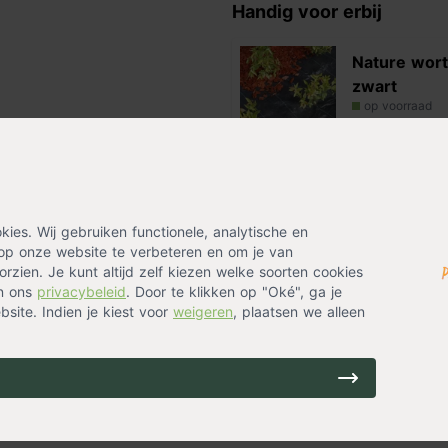
Handig voor erbij
Nature wor
zwart
op voorraad
23,99
e manier bijvoorbeeld een
nen zijn gemaakt van duurzaam
k van de grootte van het doek
Alternatieven
zijn gegalvaniseerd. Dit
Anti-wortel
es. Wij gebruiken functionele, analytische en
estvorming te voorkomen.
op onze website te verbeteren en om je van
groen
 het doek heen duwt.
rzien. Je kunt altijd zelf kiezen welke soorten cookies
op voorraad
in ons
privacybeleid
. Door te klikken op "Oké", ga je
29,99
site. Indien je kiest voor
weigeren
, plaatsen we alleen