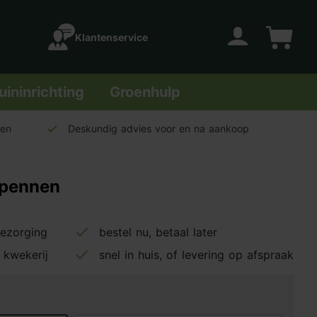
Klantenservice
Account
Winkelwage
uininrichting
Groenhulp
len
Deskundig advies voor en na aankoop
kpennen
bezorging
bestel nu, betaal later
 kwekerij
snel in huis, of levering op afspraak