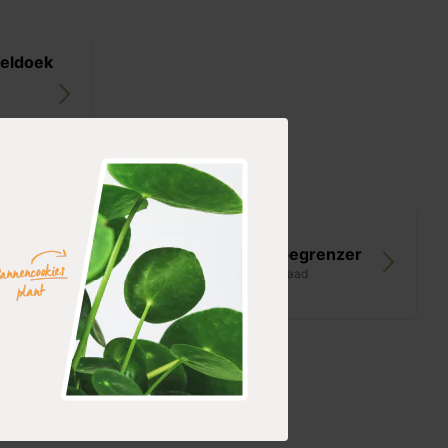
teldoek
doek
Nature
wortelbegrenzer
op voorraad
42,99