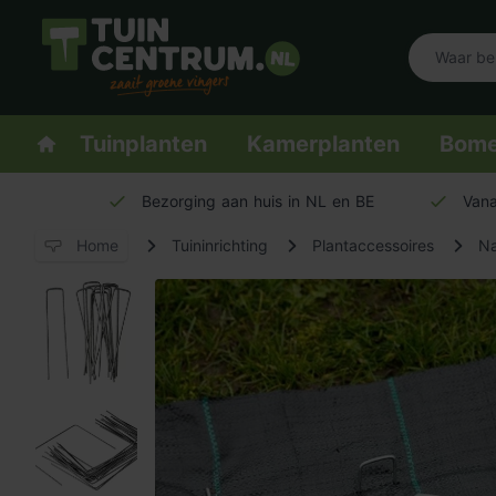
Logo Tuincentrum.nl
Homepage
Tuinplanten
Kamerplanten
Bom
Bezorging aan huis in NL en BE
Vana
Home
Tuininrichting
Plantaccessoires
Na