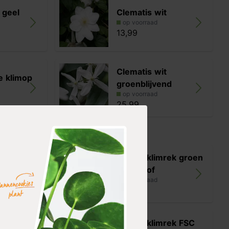
 geel
Clematis wit
op voorraad
13,99
Clematis wit
e klimop
groenblijvend
op voorraad
25,99
enboog
Nature klimrek groen
l
kunststof
op voorraad
24,99
rek
Nature klimrek FSC