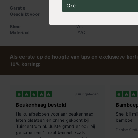
Oké
Garatie
2 jaar
Geschikt voor
Tuindecoratie
,
Balkon
,
Beplan
Klimconstructie
Kleur
Wit
Materiaal
PVC
Als eerste op de hoogte van tips en exclusieve kort
10% korting:
8 uur geleden
Beukenhaag besteld
Bamboep
Hallo, afgelopen voorjaar beukenhaag
Snel bij m
laten plaatsen en online gekocht bij
bamboe!
Tuincentrum nl. Juiste grond er ook bij
Denise Stoff
genomen en 1 maal bemest zoals