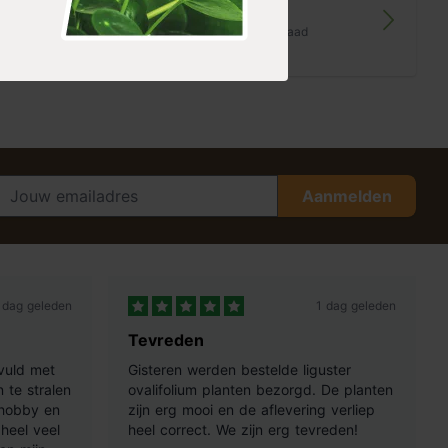
hout
op voorraad
21,99
Aanmelden
 dag geleden
1 dag geleden
Tevreden
vuld met
Gisteren werden bestelde liguster
 te stralen
ovalifolium planten bezorgd. De planten
 hobby en
zijn erg mooi en de aflevering verliep
heel veel
heel correct. We zijn erg tevreden!