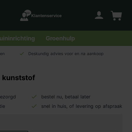
Klantenservice
Account
Winkelwage
uininrichting
Groenhulp
len
Deskundig advies voor en na aankoop
 kunststof
bezorgd
bestel nu, betaal later
tie
snel in huis, of levering op afspraak