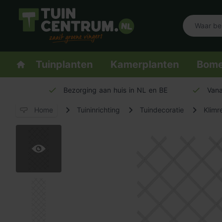
Logo Tuincentrum.nl
Homepage
Tuinplanten
Kamerplanten
Bom
Bezorging aan huis in NL en BE
Vana
Home
Tuininrichting
Tuindecoratie
Klimr