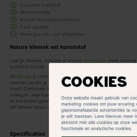
Duurzaam kunststof
Weerbestendig
Inclusief bevestigingsmatriaal
2 jaar garantie
Alleen geschikt voor klimplanten
Nature klimrek wit kunststof
Laat je clematis, klimroos of andere
klimplanten
goed omhoog g
kunststof klimrek.
Dit
klimrek
is verkrijgbaar in verschillende afmetingen. Kies h
Cookies
hoeveel planten je wilt plaatsen en hoe groot de betreffende 
muur? Combineer dan meerdere klimrekken naast elkaar. Het kl
bewegen, waardoor
de afmeting ook aangepast kan worden
Onze website maakt gebruik van cooki
en bovendien goed weerbestendig. Met het
meegeleverde be
marketing cookies om jouw ervaring 
het klimrek simpel aan de muur.
gepersonaliseerde advertenties te voo
je wilt toestaan. Lees hierover meer 
« Lees minder
akkoord met alle cookies op onze web
functionele en analytische cookies.
Specificaties