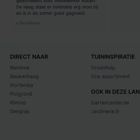
geadviseerd door medewerker Robert.
De haag staat er inmiddels erg mooi bij
en is in de zomer goed gegroeid.
v Duynhoven
DIRECT NAAR
TUININSPIRATIE
Bamboe
Groenhulp
Beukenhaag
Ons assortiment
Hortensia
OOK IN DEZE LAN
Potgrond
Klimop
Gartencenter.de
Siergras
Jardinerie.fr