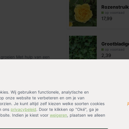
Rozenstruik
op voorraad
17,99
Grootbladig
op voorraad
2,39
roeien Met hulp van een
et juiste formaat aan de hand van
Alternatieven
muur is. Heb je een grotere
imrek is als een schaar te
Nature roz
. Het kunststof is wit, duurzaam
es. Wij gebruiken functionele, analytische en
vestigingsmateriaal
bevestig je
zwart metaa
op onze website te verbeteren en om je van
op voorraad
rzien. Je kunt altijd zelf kiezen welke soorten cookies
129,99
in ons
privacybeleid
. Door te klikken op "Oké", ga je
site. Indien je kiest voor
weigeren
, plaatsen we alleen
Nature klim