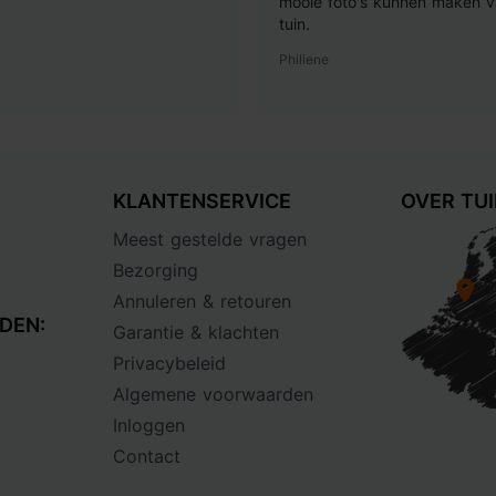
mooie foto's kunnen maken v
tuin.
Philiene
KLANTENSERVICE
OVER TU
Meest gestelde vragen
Bezorging
Annuleren & retouren
DEN:
Garantie & klachten
Privacybeleid
Algemene voorwaarden
Inloggen
Contact