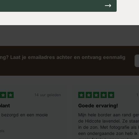
bamboe
op voorraad
ting tegen een muur
,
Buiten
,
34,99
ing? Laat je emailadres achter en ontvang eenmalig
14 uur geleden
1
lant
Goede ervaring!
ij bezorgd en een mooie
Mijn hele border aan rand ge
de Hidcote lavendel. Ze staan
in de zon. Met fotografie als
els
een ondergaande zon heb ik 