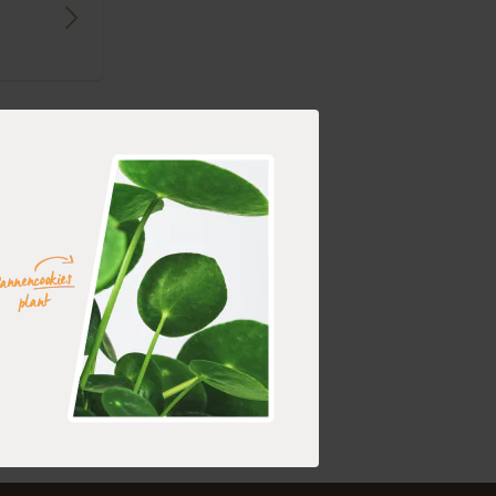
enton
Slimline