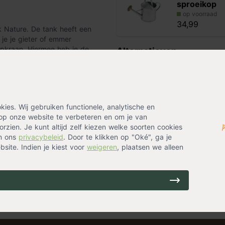
sproeikop
op voorraad
34,99
 Nature. De tank heeft een
 je je gieter of emmer
opkraan. Hiermee heb je de
Alternatieven
e voorkant meet je het
Nature reg
nk aan de regenpijp te
muurmodel '
al is uv-bestendig. De regentank
op voorraad
es. Wij gebruiken functionele, analytische en
64,99
op onze website te verbeteren en om je van
rzien. Je kunt altijd zelf kiezen welke soorten cookies
in ons
privacybeleid
. Door te klikken op "Oké", ga je
site. Indien je kiest voor
weigeren
, plaatsen we alleen