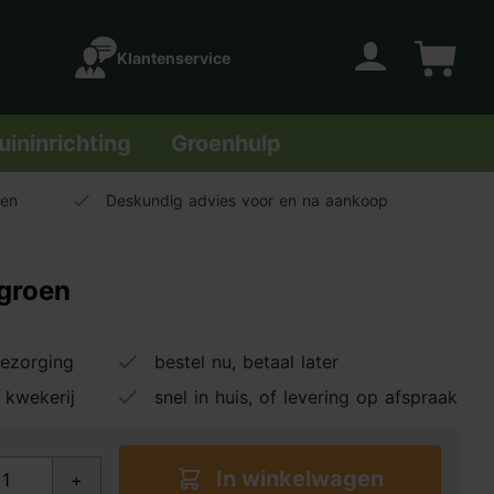
Klantenservice
Account
Winkelwage
uininrichting
Groenhulp
len
Deskundig advies voor en na aankoop
 groen
bezorging
bestel nu, betaal later
 kwekerij
snel in huis, of levering op afspraak
In winkelwagen
+