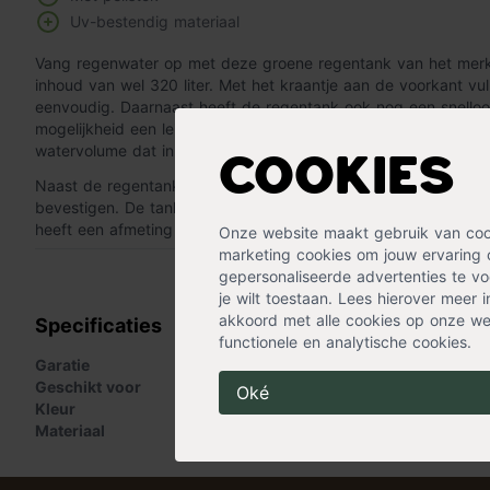
Uv-bestendig materiaal
Vang regenwater op met deze groene regentank van het merk
inhoud van wel 320 liter. Met het kraantje aan de voorkant vul
eenvoudig. Daarnaast heeft de regentank ook nog een snello
mogelijkheid een leiding aan te sluiten. Met de peilstok aan d
watervolume dat in de tank zit.
Cookies
Naast de regentank ontvang je ook alle accessoires om de ta
bevestigen. De tank is gemaakt van polyethyleen. Dit materia
heeft een afmeting van 135 (h) x 40 (l)x 30 (b) centimeter.
Onze website maakt gebruik van cooki
marketing cookies om jouw ervaring 
« Lees minder
gepersonaliseerde advertenties te voo
je wilt toestaan. Lees hierover meer 
akkoord met alle cookies op onze web
Specificaties
functionele en analytische cookies.
Garatie
2 jaar
Geschikt voor
Buiten
Oké
Kleur
Groen
Materiaal
Polyethyleen