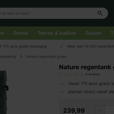
en
Grond
Terras & balkon
Gazon
T
f 175 euro gratis bezorging
Meer dan 10.000 tuinartike
ewatering
Nature regentank groen
Nature regentank
0 reviews
Vanaf 175 euro gratis 
planten direct vanaf de
239,99
-