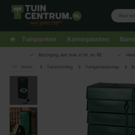
Logo Tuincentrum.nl
Homepage
Tuinplanten
Kamerplanten
Bom
Bezorging aan huis in NL en BE
Vana
Home
Tuininrichting
Tuingereedschap
B