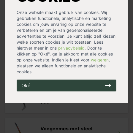
Stoffer en blik country
op voorraad
Onze website maakt gebruik van cookies. Wij
8,99
gebruiken functionele, analytische en marketing
cookies om jouw ervaring op onze website te
verbeteren en om je van gepersonaliseerde
advertenties te voorzien. Je kunt altijd zelf kiezen
Rode bezem met steel
welke soorten cookies je wilt toestaan. Lees
op voorraad
hierover meer in ons
privacybeleid
. Door te
24,99
klikken op "Oké", ga je akkoord met alle cookies
op onze website. Indien je kiest voor
weigeren
,
plaatsen we alleen functionele en analytische
Alternatieven
cookies.
Oké
Handvoegenkrabber
op voorraad
7,99
Voegenmes met steel