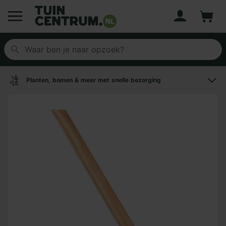
Account
Winke
Logo Tuincentrum.nl
Planten, bomen & meer met snelle bezorging