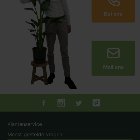
Bel ons
Mail ons
Tuincentrum.nl op Facebook
Tuincentrum.nl op Instagram
Tuincentrum.nl op Twitter
Tuincentrum.nl op Pin
Klantenservice
Meest gestelde vragen