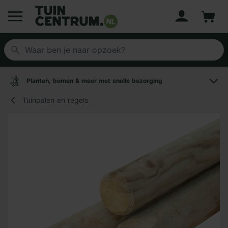
Account
Winke
Logo Tuincentrum.nl
Planten, bomen & meer met snelle bezorging
Tuinpalen en regels