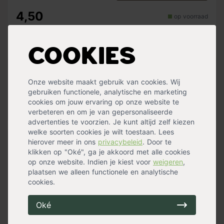
4,50
op voorraad
Totaal: 4,50
Verzending binnen 0-2 werkdagen
Cookies
Tuinhout wordt bezorgd
Onze website maakt gebruik van cookies. Wij
met speciaal transport. De
gebruiken functionele, analytische en marketing
bezorgkosten in Nederland
cookies om jouw ervaring op onze website te
zijn 100,- en in België 160,-
verbeteren en om je van gepersonaliseerde
advertenties te voorzien. Je kunt altijd zelf kiezen
welke soorten cookies je wilt toestaan. Lees
hierover meer in ons
privacybeleid
. Door te
Robuuste charme voor je tuin
klikken op "Oké", ga je akkoord met alle cookies
op onze website. Indien je kiest voor
weigeren
,
Deze palissaden van Ø8,0 cm brengen stevigheid en stijl
plaatsen we alleen functionele en analytische
samen. Met hun rond gefreesde afwerking en natuurlijke
cookies.
groene kleur voegen ze een rustieke uitstraling toe aan
elke buitenruimte.
Oké
Klaar voor de klus