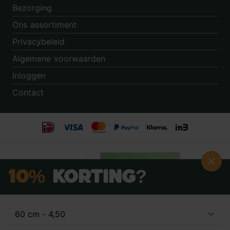
Bezorging
Ons assortiment
Privacybeleid
Algemene voorwaarden
Inloggen
Contact
10%
Korting?
Schrijf je nú in voor onze nieuwsbrief:
Beoordeling:
8.9
door
3.862
klanten