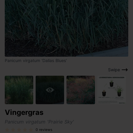
Panicum virgatum 'Dallas Blues'
Swipe
Vingergras
Panicum virgatum 'Prairie Sky'
0 reviews