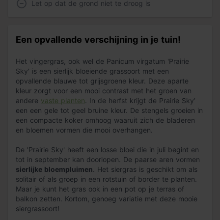
Let op dat de grond niet te droog is
Een opvallende verschijning in je tuin!
Het vingergras, ook wel de Panicum virgatum 'Prairie
Sky' is een sierlijk bloeiende grassoort met een
opvallende blauwe tot grijsgroene kleur. Deze aparte
kleur zorgt voor een mooi contrast met het groen van
andere
vaste planten
. In de herfst krijgt de Prairie Sky’
een een gele tot geel bruine kleur. De stengels groeien in
een compacte koker omhoog waaruit zich de bladeren
en bloemen vormen die mooi overhangen.
De 'Prairie Sky' heeft een losse bloei die in juli begint en
tot in september kan doorlopen. De paarse aren vormen
sierlijke bloempluimen
. Het siergras is geschikt om als
solitair of als groep in een rotstuin of border te planten.
Maar je kunt het gras ook in een pot op je terras of
balkon zetten. Kortom, genoeg variatie met deze mooie
siergrassoort!