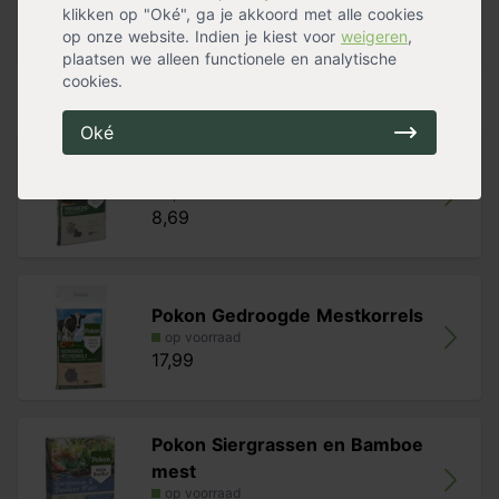
klikken op "Oké", ga je akkoord met alle cookies
Pluimen
Ja
op onze website. Indien je kiest voor
weigeren
,
Stekels
Nee
Meer specificaties »
plaatsen we alleen functionele en analytische
cookies.
Handig voor erbij
Oké
Pokon Potgrond
op voorraad
8,69
Pokon Gedroogde Mestkorrels
op voorraad
17,99
Pokon Siergrassen en Bamboe
mest
op voorraad