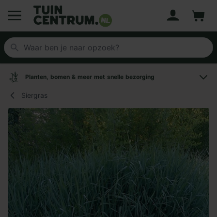
Account
Winke
Logo Tuincentrum.nl
Planten, bomen & meer met snelle bezorging
Siergras