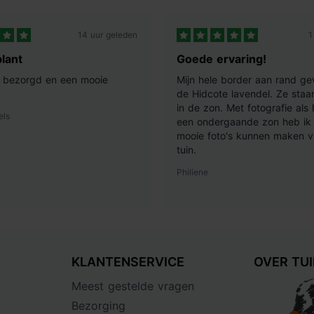
14 uur geleden
1
lant
Goede ervaring!
ij bezorgd en een mooie
Mijn hele border aan rand ge
de Hidcote lavendel. Ze staan
in de zon. Met fotografie als
els
een ondergaande zon heb ik 
mooie foto's kunnen maken v
tuin.
Philiene
KLANTENSERVICE
OVER TU
Meest gestelde vragen
Bezorging