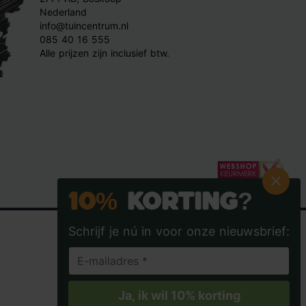
Nederland
info@tuincentrum.nl
085 40 16 555
Alle prijzen zijn inclusief btw.
10%
Korting?
Schrijf je nú in voor onze nieuwsbrief:
Tuincentrum.nl op Facebook
Tuincentrum.nl op Instagra
Tuincentrum.nl op
Tuincent
Ja, ik wil 10% korting