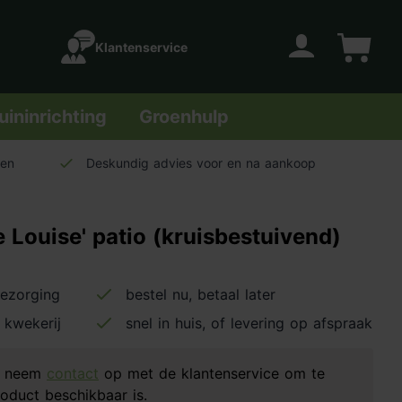
Klantenservice
Account
Winkelwage
uininrichting
Groenhulp
len
Deskundig advies voor en na aankoop
Louise' patio (kruisbestuivend)
bezorging
bestel nu, betaal later
 kwekerij
snel in huis, of levering op afspraak
d, neem
contact
op met de klantenservice om te
oduct beschikbaar is.