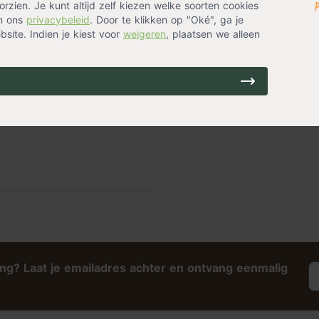
rzien. Je kunt altijd zelf kiezen welke soorten cookies
 zonnige plek, zodat er
in ons
privacybeleid
. Door te klikken op "Oké", ga je
site. Indien je kiest voor
weigeren
, plaatsen we alleen
rlijke aanvoer van
 tijdig water, voldoende
akken niet bezwijken onder de
ing? Laat je emailadres achter en ontvang eenmalig