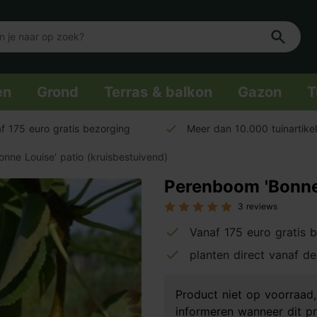
en
Grond
Terras & balkon
Gazon
T
f 175 euro gratis bezorging
Meer dan 10.000 tuinartike
nne Louise' patio (kruisbestuivend)
Perenboom 'Bonne 
3 reviews
Vanaf 175 euro gratis 
planten direct vanaf de
Product niet op voorraa
informeren wanneer dit pr