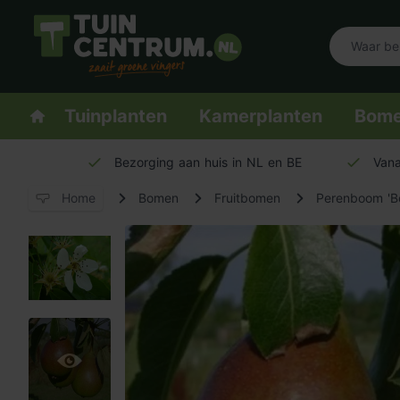
Logo Tuincentrum.nl
Homepage
Tuinplanten
Kamerplanten
Bom
Bezorging aan huis in NL en BE
Vana
Home
Bomen
Fruitbomen
Perenboom 'Bo