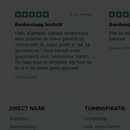
8 uur geleden
Beukenhaag besteld
Bamboep
Hallo, afgelopen voorjaar beukenhaag
Snel bij m
laten plaatsen en online gekocht bij
bamboe!
Tuincentrum nl. Juiste grond er ook bij
Denise Stoff
genomen en 1 maal bemest zoals
geadviseerd door medewerker Robert.
De haag staat er inmiddels erg mooi bij
en is in de zomer goed gegroeid.
v Duynhoven
DIRECT NAAR
TUININSPIRATIE
Bamboe
Groenhulp
Beukenhaag
Ons assortiment