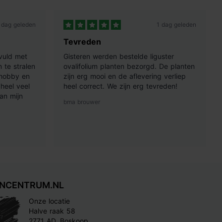
 dag geleden
1 dag geleden
Tevreden
vuld met
Gisteren werden bestelde liguster
 te stralen
ovalifolium planten bezorgd. De planten
 hobby en
zijn erg mooi en de aflevering verliep
heel veel
heel correct. We zijn erg tevreden!
an mijn
bma brouwer
INCENTRUM.NL
Onze locatie
Halve raak 58
2771 AD, Boskoop