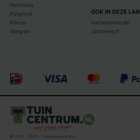
Hortensia
OOK IN DEZE LAN
Potgrond
Klimop
Gartencenter.de
Siergras
Jardinerie.fr
Logo Tuincentrum.nl
© 2014 - 2026 - Tuincentrum.nl B.V.