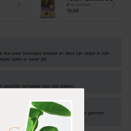
op voorraad
19,99
ie duo-peer boompjes besteld en deze zijn netjes in mijn
pjes staan er super bij!
 geschikt formaatje voor mijn balkon.
pelboom. De peren zijn lekker zoet, goed van genoten