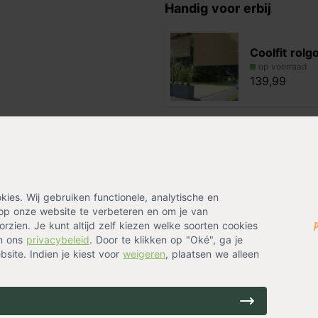
Handig voor erbij
Coolfit rolg
op voorraad
139,99
Coolfit rolg
e pergola die overal in de tuin
zwart
palen hebben een dikte van 8,5
op voorraad
139,99
es. Wij gebruiken functionele, analytische en
 Nesling met deze pergola
op onze website te verbeteren en om je van
Coolfit rolg
rzien. Je kunt altijd zelf kiezen welke soorten cookies
in ons
privacybeleid
. Door te klikken op "Oké", ga je
gebroken w
site. Indien je kiest voor
weigeren
, plaatsen we alleen
op voorraad
 4 meter. De binnenmaat van de
139,99
7 x 4,17 meter.
afgeleverd. Zorg ervoor dat je