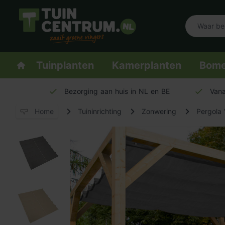
Logo Tuincentrum.nl
Homepage
Tuinplanten
Kamerplanten
Bom
Bezorging aan huis in NL en BE
Vana
Home
Tuininrichting
Zonwering
Pergola 