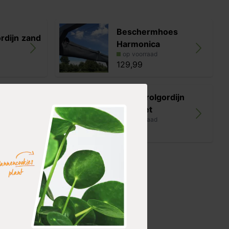
Beschermhoes
ordijn zand
Harmonica
op voorraad
129,99
ordijn
Coolfit rolgordijn
antraciet
op voorraad
139,99
ordijn
it