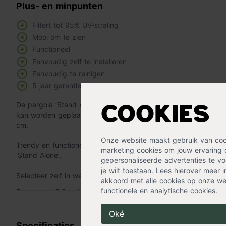
Plus- en minpunten
Filtert tot 95% UV-straling
Mooi om te zien
Functioneel
Eenvoudig zelf te installeren
Eenvoudig te reinigen
5 jaar garantie
De pergola ‘Stand Alone’ 2,9 x 4 meter is een mooie vrijstaand
Cookies
kan worden geplaatst. De pergola is van douglas hout en de 
cm.
Onze website maakt gebruik van cooki
Trendy en functioneel kunnen makkelijk samen en dat bewijst
marketing cookies om jouw ervaring 
‘Stand Alone’.
gepersonaliseerde advertenties te voo
je wilt toestaan. Lees hierover meer 
Selecteer zelf in welke kleur je het schaduwdoek wilt hebben.
akkoord met alle cookies op onze web
functionele en analytische cookies.
De pergola 2,9 x 4 meter heeft een harmonicadoek van 2,9 x
Lees meer »
pergola is 3 x 4 meter en de buitenmaat van de pergola is 3,1
Oké
De palen die als staander fungeren worden op 3 meter lengte 
Specificaties