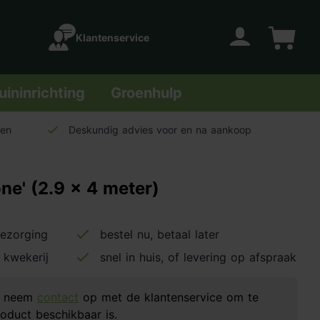
Klantenservice
Account
Winkelwage
uininrichting
Groenhulp
len
Deskundig advies voor en na aankoop
ne' (2.9 x 4 meter)
bezorging
bestel nu, betaal later
 kwekerij
snel in huis, of levering op afspraak
d, neem
contact
op met de klantenservice om te
oduct beschikbaar is.