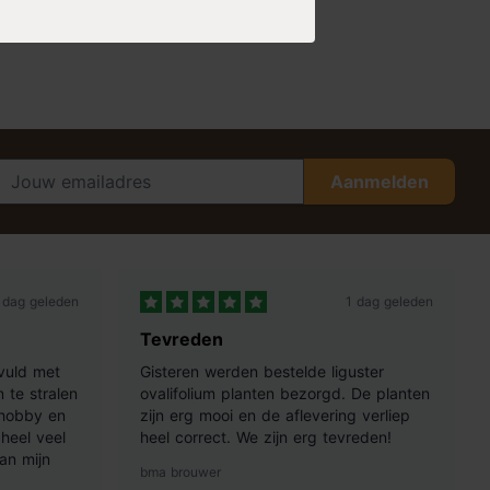
Aanmelden
 dag geleden
1 dag geleden
Tevreden
vuld met
Gisteren werden bestelde liguster
 te stralen
ovalifolium planten bezorgd. De planten
 hobby en
zijn erg mooi en de aflevering verliep
heel veel
heel correct. We zijn erg tevreden!
an mijn
bma brouwer