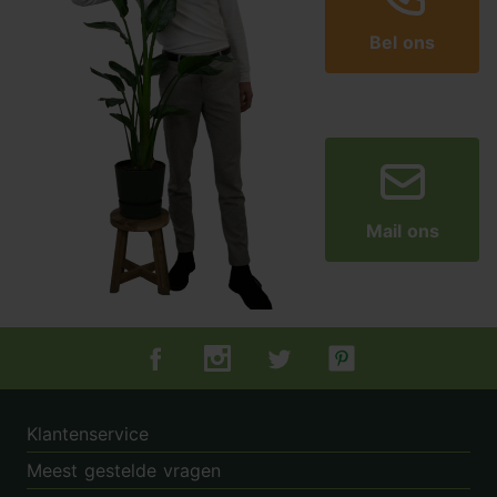
Bel ons
Mail ons
Tuincentrum.nl op Facebook
Tuincentrum.nl op Instagram
Tuincentrum.nl op Twitter
Tuincentrum.nl op Pin
Klantenservice
Meest gestelde vragen