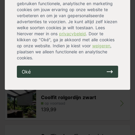
Handig voor erbij
gebruiken functionele, analytische en marketing
- Geeft verkoeling bij warm weer
cookies om jouw ervaring op onze website te
- Eenvoudig te reinigen
verbeteren en om je van gepersonaliseerde
- Schimmelwerend
Coolfit rolgordijn zand
advertenties te voorzien. Je kunt altijd zelf kiezen
- Eenvoudig te installeren
op voorraad
welke soorten cookies je wilt toestaan. Lees
- 5 jaar garantie
139,99
hierover meer in ons
privacybeleid
. Door te
klikken op "Oké", ga je akkoord met alle cookies
op onze website. Indien je kiest voor
weigeren
,
plaatsen we alleen functionele en analytische
cookies.
Beschermhoes Harmonica
op voorraad
129,99
Oké
Coolfit rolgordijn zwart
op voorraad
139,99