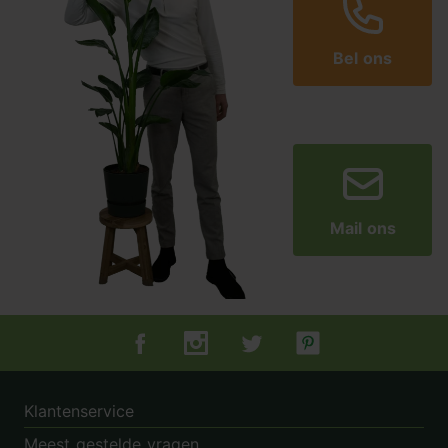
Bel ons
Mail ons
Tuincentrum.nl op Facebook
Tuincentrum.nl op Instagram
Tuincentrum.nl op Twitter
Tuincentrum.nl op Pin
Klantenservice
Meest gestelde vragen