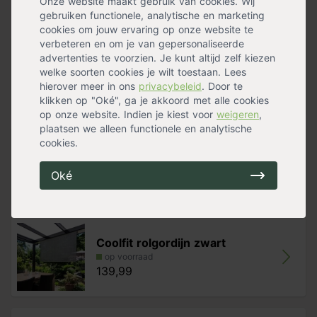
Onze website maakt gebruik van cookies. Wij
- Zeer sterk HTPE geknoopt doek
gebruiken functionele, analytische en marketing
Handig voor erbij
- Winnaar Innovatieprijs Tuinidee Award
cookies om jouw ervaring op onze website te
- Bevestiging- en katrollenset in verpakking bijgesloten
verbeteren en om je van gepersonaliseerde
- Tot 95% bescherming tegen schadelijke UV stralen
advertenties te voorzien. Je kunt altijd zelf kiezen
Coolfit rolgordijn zand
- Geeft verkoeling bij warm weer
welke soorten cookies je wilt toestaan. Lees
op voorraad
- Eenvoudig te reinigen
hierover meer in ons
privacybeleid
. Door te
139,99
- Schimmelwerend
klikken op "Oké", ga je akkoord met alle cookies
- Eenvoudig te installeren
op onze website. Indien je kiest voor
weigeren
,
- 5 jaar garantie
plaatsen we alleen functionele en analytische
cookies.
Beschermhoes Harmonica
op voorraad
Oké
129,99
Coolfit rolgordijn zwart
op voorraad
139,99