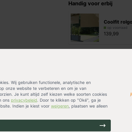
Handig voor erbij
Coolfit rolg
op voorraad
139,99
Coolfit rolg
zwart
t 1 zijde (de brede kant) aan
op voorraad
bij dit model direct tegen de
139,99
t met de bijgeleverde pergola
es. Wij gebruiken functionele, analytische en
op onze website te verbeteren en om je van
Coolfit rolg
rzien. Je kunt altijd zelf kiezen welke soorten cookies
in ons
privacybeleid
. Door te klikken op "Oké", ga je
gebroken w
site. Indien je kiest voor
weigeren
, plaatsen we alleen
op voorraad
n 8,5 cm. De palen die als
139,99
 ervoor dat je de staander 50
gebruik dan de optionele pergola