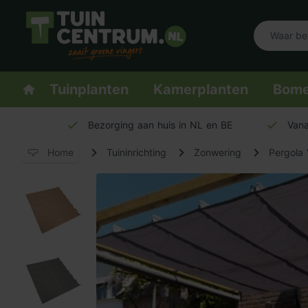
Logo Tuincentrum.nl
Homepage
Tuinplanten
Kamerplanten
Bom
Bezorging aan huis in NL en BE
Vana
Home
Tuininrichting
Zonwering
Pergola 