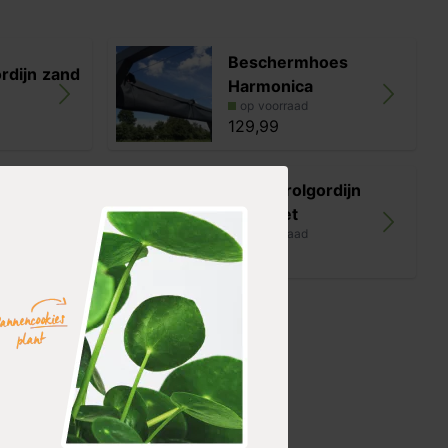
Beschermhoes
ordijn zand
Harmonica
op voorraad
129,99
ordijn
Coolfit rolgordijn
antraciet
op voorraad
139,99
ordijn
it