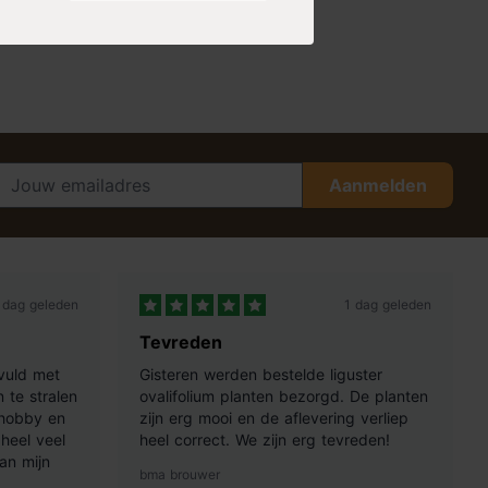
Aanmelden
 dag geleden
1 dag geleden
Tevreden
vuld met
Gisteren werden bestelde liguster
 te stralen
ovalifolium planten bezorgd. De planten
 hobby en
zijn erg mooi en de aflevering verliep
heel veel
heel correct. We zijn erg tevreden!
an mijn
bma brouwer