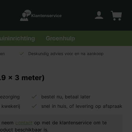
Klantenservice
Account
Winkelwage
uininrichting
Groenhulp
len
Deskundig advies voor en na aankoop
2.9 x 3 meter)
bezorging
bestel nu, betaal later
 kwekerij
snel in huis, of levering op afspraak
d, neem
contact
op met de klantenservice om te
oduct beschikbaar is.