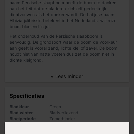
naam Perzische slaapboom heeft de boom te danken
aan het feit dat de bladeren zichzelf gedeeltelijk
dichtvouwen als het donker wordt. De Latijnse naam
Albizia julibrissin betekent in het Nederlands; wit-roze
boom bloeiend in juli.
Het onderhoud van de Perzische slaapboom is
eenvoudig. De grondsoort waar de boom de voorkeur
aan geeft is vooral zand, lichte klei of zavel. De boom
houdt niet van natte voeten dus zet de boom niet in
dichte kleigrond.
« Lees minder
Specificaties
Bladkleur
Groen
Blad winter
Bladverliezend
Bloeiperiode
Zomerbloeier
Onderhoud
Eenvoudig
Bloemkleur
Roze