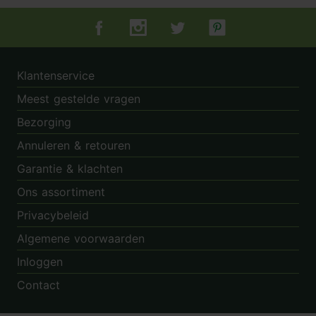
Tuincentrum.nl op Facebook
Tuincentrum.nl op Instagram
Tuincentrum.nl op Twitter
Tuincentrum.nl op Pin
Klantenservice
Meest gestelde vragen
Bezorging
Annuleren & retouren
Garantie & klachten
Ons assortiment
Privacybeleid
Algemene voorwaarden
Inloggen
Contact