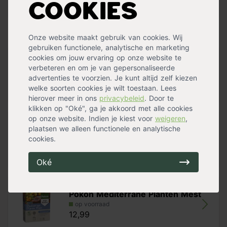
Waterbehoefte
Weinig
Cookies
Meer specificaties »
Handig voor erbij
Onze website maakt gebruik van cookies. Wij
gebruiken functionele, analytische en marketing
cookies om jouw ervaring op onze website te
Pokon Mediterrane Potgrond Bio
verbeteren en om je van gepersonaliseerde
op voorraad
advertenties te voorzien. Je kunt altijd zelf kiezen
16,99
welke soorten cookies je wilt toestaan. Lees
hierover meer in ons
privacybeleid
. Door te
klikken op "Oké", ga je akkoord met alle cookies
op onze website. Indien je kiest voor
weigeren
,
Pokon Mediterrane Planten Voeding
plaatsen we alleen functionele en analytische
V
cookies.
op voorraad
12,99
Oké
Pokon Mediterrane Planten Mest
op voorraad
12,99