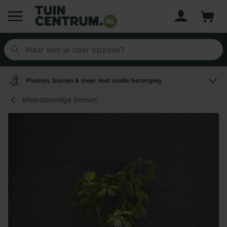
Account
Winke
Logo Tuincentrum.nl
Planten, bomen & meer met snelle bezorging
Meerstammige bomen