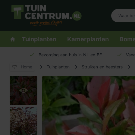
Logo Tuincentrum.nl
Homepage
Tuinplanten
Kamerplanten
Bom
Bezorging aan huis in NL en BE
Vana
Home
Tuinplanten
Struiken en heesters