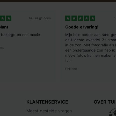
14 uur geleden
1
lant
Goede ervaring!
ij bezorgd en een mooie
Mijn hele border aan rand ge
de Hidcote lavendel. Ze staan
in de zon. Met fotografie als
els
een ondergaande zon heb ik 
mooie foto's kunnen maken v
tuin.
Philiene
KLANTENSERVICE
OVER TU
Meest gestelde vragen