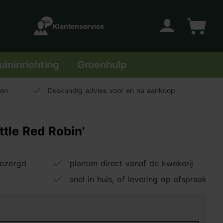
Klantenservice
Account
Winkelwage
uininrichting
Groenhulp
len
Deskundig advies voor en na aankoop
ittle Red Robin'
bezorgd
planten direct vanaf de kwekerij
snel in huis, of levering op afspraak