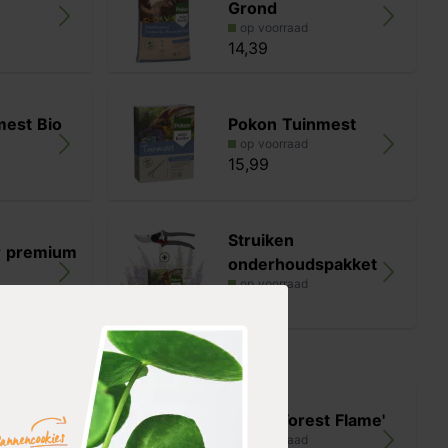
Grond
op voorraad
14,39
mest Bio
Pokon Tuinmest
op voorraad
15,99
Struiken
r premium
onderhoudspakket
op voorraad
27,98
ng Silver'
Pieris 'Forest Flame'
op voorraad