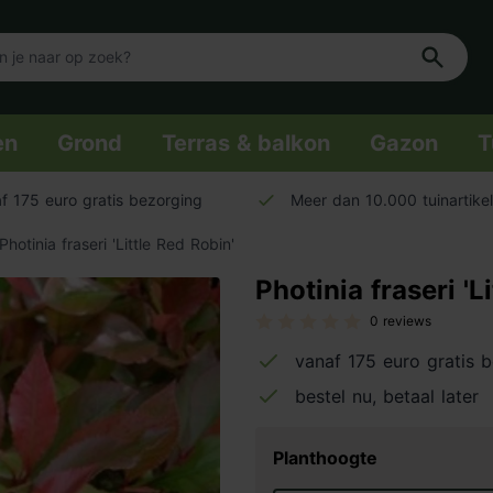
en
Grond
Terras & balkon
Gazon
T
f 175 euro gratis bezorging
Meer dan 10.000 tuinartike
Photinia fraseri 'Little Red Robin'
Photinia fraseri 'L
0 reviews
vanaf 175 euro gratis 
bestel nu, betaal later
Planthoogte