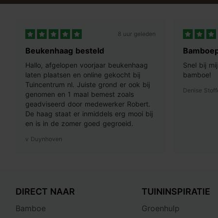
8 uur geleden
Beukenhaag besteld
Bamboep
Hallo, afgelopen voorjaar beukenhaag
Snel bij m
laten plaatsen en online gekocht bij
bamboe!
Tuincentrum nl. Juiste grond er ook bij
Denise Stoff
genomen en 1 maal bemest zoals
geadviseerd door medewerker Robert.
De haag staat er inmiddels erg mooi bij
en is in de zomer goed gegroeid.
v Duynhoven
DIRECT NAAR
TUININSPIRATIE
Bamboe
Groenhulp