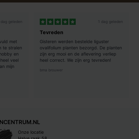
 dag geleden
1 dag geleden
Tevreden
vuld met
Gisteren werden bestelde liguster
 te stralen
ovalifolium planten bezorgd. De planten
 hobby en
zijn erg mooi en de aflevering verliep
heel veel
heel correct. We zijn erg tevreden!
an mijn
bma brouwer
INCENTRUM.NL
Onze locatie
Halve raak 58