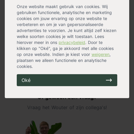
om de tafel tegen weersinvloeden te beschermen. De
Onze website maakt gebruik van cookies. Wij
combinatie van het geïmpregneerd hout en de stevige
gebruiken functionele, analytische en marketing
constructie zorgen ervoor dat de tafel jarenlang mee
cookies om jouw ervaring op onze website te
kan. Ook bij intensief gebruik.
verbeteren en om je van gepersonaliseerde
advertenties te voorzien. Je kunt altijd zelf kiezen
welke soorten cookies je wilt toestaan. Lees
« Lees minder
hierover meer in ons
privacybeleid
. Door te
klikken op "Oké", ga je akkoord met alle cookies
op onze website. Indien je kiest voor
weigeren
,
Specificaties
plaatsen we alleen functionele en analytische
cookies.
Materiaal
Vurenhout
Oké
Niet gevonden wat je zoekt?
Of gewoon een vraag?
Vraag het Wouter of zijn collega's!