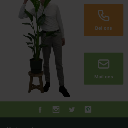
Bel ons
Mail ons
Tuincentrum.nl op Facebook
Tuincentrum.nl op Instagram
Tuincentrum.nl op Twitter
Tuincentrum.nl op Pin