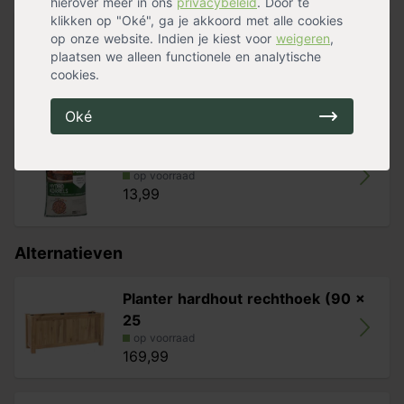
hierover meer in ons
privacybeleid
. Door te
- Duurzaamheidsklasse 1
klikken op "Oké", ga je akkoord met alle cookies
op onze website. Indien je kiest voor
weigeren
,
Pokon Potgrond
plaatsen we alleen functionele en analytische
op voorraad
cookies.
8,69
Oké
Pokon Hydrokorrels
op voorraad
13,99
Alternatieven
Planter hardhout rechthoek (90 x
25
op voorraad
169,99