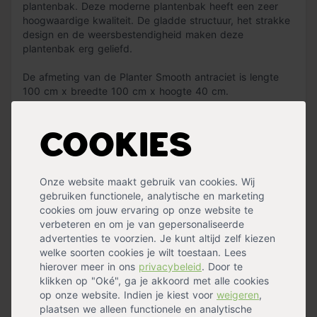
plantenbak. Deze moderne plantenbak heeft een zeer
hoogwaardige kwaliteit. De gladde structuur, het strakke
design en de weersbestendigheid maken deze
plantenbak erg geliefd.
De afmeting van de Planter Smooth antraciet is lengte
100 cm x breedte 100 cm x hoogte 40 cm.
De moderne Planter Smooth is gemaakt van oersterk
polyester en is verkrijgbaar in verschillende maten. De
Lees meer »
Cookies
bak is vorst- en regenbestendig en kan daardoor het
gehele jaar buiten blijven staan.
Onze website maakt gebruik van cookies. Wij
Specificaties
De binnenkant bestaat uit EPS isolatiemateriaal, waardoor
gebruiken functionele, analytische en marketing
de totale plantenbak goed wordt beschermd. Maak de
Geschikt voor
cookies om jouw ervaring op onze website te
Binnen
,
Buiten
plantenbak schoon met een microvezel doek!
Kleur
verbeteren en om je van gepersonaliseerde
Antraciet
Materiaal
advertenties te voorzien. Je kunt altijd zelf kiezen
Kunststof
,
Polyester
Vorm
welke soorten cookies je wilt toestaan. Lees
Vierkant
Specificaties
hierover meer in ons
privacybeleid
. Door te
- Strak design
klikken op "Oké", ga je akkoord met alle cookies
- Lichtgewicht plantenbak
Handig voor erbij
op onze website. Indien je kiest voor
weigeren
,
- Wordt geleverd zonder gaten
plaatsen we alleen functionele en analytische
- Geschikt voor binnen en buiten