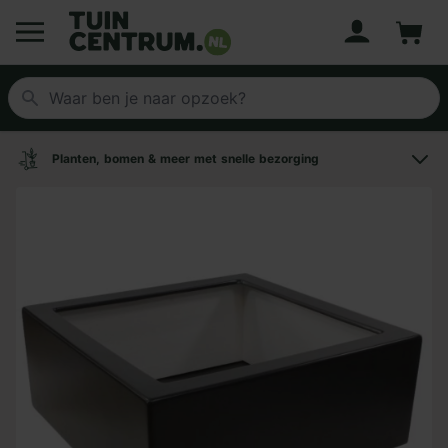
Account
Winke
Logo Tuincentrum.nl
Planten, bomen & meer met snelle bezorging