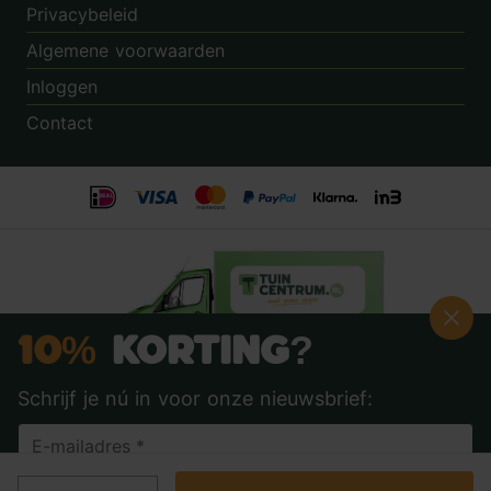
Privacybeleid
Algemene voorwaarden
Inloggen
Contact
10%
Korting?
Schrijf je nú in voor onze nieuwsbrief:
Beoordeling:
8.9
door
3.862
klanten
© 2014 - 2026 - Tuincentrum.nl B.V.
info@tuincentrum.nl
·
085 40 16 555