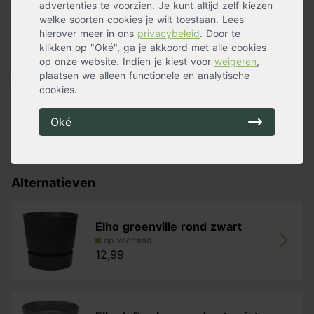
advertenties te voorzien. Je kunt altijd zelf kiezen
- Vorstbestendig
Pokon Potgrond
welke soorten cookies je wilt toestaan. Lees
- Gladde structuur en mooie randafwerking
hierover meer in ons
op voorraad
privacybeleid
. Door te
8,69
klikken op "Oké", ga je akkoord met alle cookies
op onze website. Indien je kiest voor
weigeren
,
plaatsen we alleen functionele en analytische
cookies.
Pokon Hydrokorrels
Oké
op voorraad
13,99
Alternatieven
Elho greenville rond zwart
op voorraad
12,99