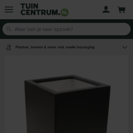
Account
Winke
Logo Tuincentrum.nl
Planten, bomen & meer met snelle bezorging