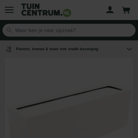
Account
Winke
Logo Tuincentrum.nl
Planten, bomen & meer met snelle bezorging