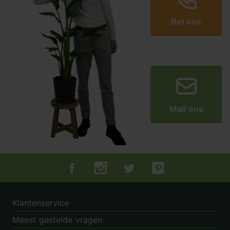
Bel ons
Mail ons
Tuincentrum.nl op Facebook
Tuincentrum.nl op Instagram
Tuincentrum.nl op Twitter
Tuincentrum.nl op Pin
Klantenservice
Meest gestelde vragen