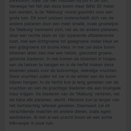
parkboom, maar zal niet misstaan bij jou in de tuin.
Vanwege het feit dat deze boom maar liefst 30 meter
kan worden, is de 'Malburg' vooral geschikt voor een
grote tuin. Dit soort plataan onderscheidt zich van de
andere platanen door een meer smalle, ovale groeiwijze.
De 'Malburg' kenmerkt zich, net als de andere platanen,
door een rechte stam en zijn typerende afbladerende
bast, met een lichtgroene tot geelgroene onder kleur en
een grijsgroene tot bruine kleur. In mei zal deze boom
bloemen laten zien met een helder, glanzend groene,
getande bladeren. In mei komen de bloemen in trosjes
aan de takken te hangen en in de herfst maken deze
bloemen plaats voor de bolvormige, stekelige vruchten.
Deze vruchten zullen tot ver in de winter aan de boom
blijven hangen. In de herfst kun je lang genieten van de
vruchten en van de prachtige bladeren die een bruingele
kleur krijgen. De bladeren van de 'Malburg' verteren, net
als bijna alle platanen, slecht. Hierdoor kun je langer van
het herfstachtig tafereel genieten. Daarnaast zal dit
verschillende insecten en andere dieren, zoals egels
aantrekken. Al met al een pracht boom en een echte
blikvanger in jouw tuin.