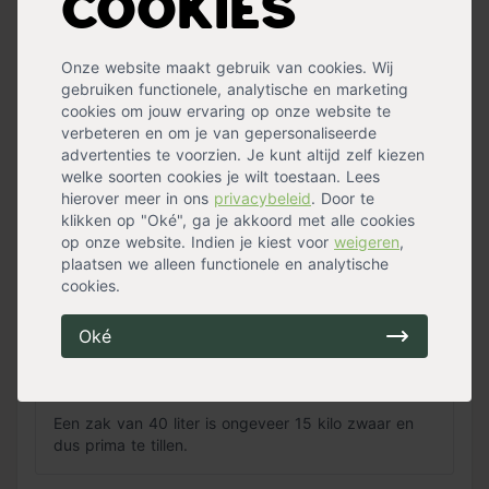
Cookies
Welke voedingstoffen bevat deze potgrond?
Onze website maakt gebruik van cookies. Wij
De grond bevat hoogwaardige, natuurlijke
gebruiken functionele, analytische en marketing
grondstoffen. Denk aan turfstrooisel, tuinturf, kalk
cookies om jouw ervaring op onze website te
en meststoffen. Dit zorgt ervoor dat de grond water
verbeteren en om je van gepersonaliseerde
goed vasthoudt en je planten de voeding goed op
advertenties te voorzien. Je kunt altijd zelf kiezen
kunnen nemen.
welke soorten cookies je wilt toestaan. Lees
hierover meer in ons
privacybeleid
. Door te
De potgrond bevat een langwerkende meststof. Dit
klikken op "Oké", ga je akkoord met alle cookies
is een meststofkorrel die met kunsthars omhuld is
op onze website. Indien je kiest voor
weigeren
,
en ervoor zorgt dat je planten een heel groeiseizoen
plaatsen we alleen functionele en analytische
voeding krijgen.
cookies.
Oké
Kan je een zak van 40 liter makkelijk tillen? Hoeveel
kilo weegt de zak?
Een zak van 40 liter is ongeveer 15 kilo zwaar en
dus prima te tillen.