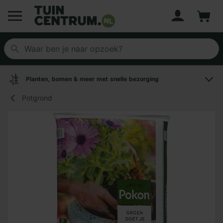
Account
Winke
Logo Tuincentrum.nl
Planten, bomen & meer met snelle bezorging
Potgrond