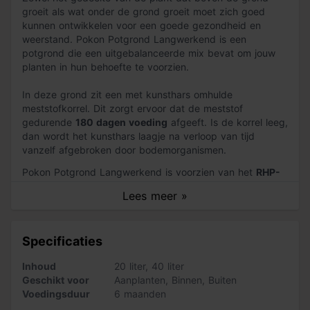
groeit als wat onder de grond groeit moet zich goed
kunnen ontwikkelen voor een goede gezondheid en
weerstand. Pokon Potgrond Langwerkend is een
potgrond die een uitgebalanceerde mix bevat om jouw
planten in hun behoefte te voorzien.
In deze grond zit een met kunsthars omhulde
meststofkorrel. Dit zorgt ervoor dat de meststof
gedurende
180 dagen voeding
afgeeft. Is de korrel leeg,
dan wordt het kunsthars laagje na verloop van tijd
vanzelf afgebroken door bodemorganismen.
Pokon Potgrond Langwerkend is voorzien van het
RHP-
keurmerk
. Dit is een onafhankelijk keurmerk dat
Lees meer »
garandeert dat de potgrond
kwalitatief hoogwaardig is
en veilig is voor plant, mens en dier
.
Specificaties
Direct aan de slag met Pokon Potgrond
Langwerkend
Inhoud
20 liter
,
40 liter
Geschikt voor
Aanplanten
,
Binnen
,
Buiten
Deze potgrond bestaat uit de volgende
Voedingsduur
6 maanden
hoofdbestandsdelen:
tuinturf
, turfstrooisel, houtvezel,