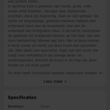
wat grotere tuinen.
In april/mei kunt u genieten van mooie, grote, volle,
zuiver witte bloemen. Gevolgd door donkerrode
vruchten, deze zijn bolvormig, klein en niet eetbaar. De
ronde tot langwerpige, getande bladeren hebben een
dofgroene kleur aan de bovenkant, met aan de
onderkant een lichtgroene kleur. In de herfst verschijnen
de geelrode tot oranjerode kleuren op het blad, wat een
mooi herfstachtig tafereel laat zien. Met al deze kleuren
in lente zomer en herfst zal deze boom een eyecather
zijn. Niet alleen een eyecather, maar ook een boom die
zorgt voor verkoeling in de zonnige lente- en
zomermaanden, doordat de boom in de loop der jaren
breder en vrij dicht groeit.
De stam heeft horizontaal lopende roestbruine strepen. In
de loop der jaren wordt de barst ruwer en schilfert af in
Lees meer »
horizontale repen.
Onderhoud
Specificaties
Het onderhouden van de Prunus avium 'Landscape
Bloom' is niet lastig. Je kunt de boom snoeien naar
Bladkleur
Groen
behoefte, voor vormbehoud. Deze boom groeit op alle