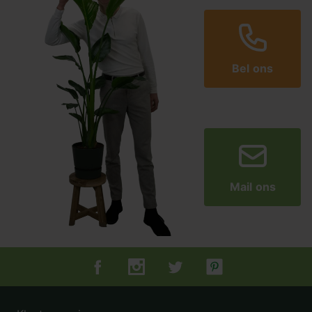
Bel ons
Mail ons
Tuincentrum.nl op Facebook
Tuincentrum.nl op Instagram
Tuincentrum.nl op Twitter
Tuincentrum.nl op Pin