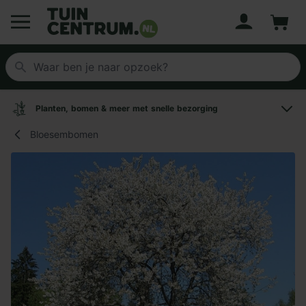
Account
Winke
Logo Tuincentrum.nl
Planten, bomen & meer met snelle bezorging
Bloesembomen