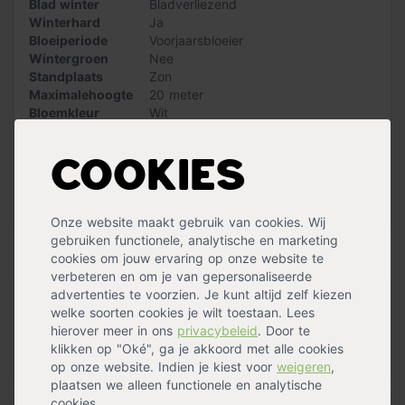
Blad winter
Bladverliezend
ondergronden, maar heeft een voorkeur voor een
Winterhard
Ja
voedselrijke, vochthoudende bodem. De kans op ziekte
Bloeiperiode
Voorjaarsbloeier
is zeer klein.
Wintergroen
Nee
Standplaats
Zon
LET OP: De levering van de bomen kan maximaal een
Maximalehoogte
20 meter
week duren. De bomen worden speciaal voor jou uit de
Bloemkleur
Wit
grond gehaald bij de kweker en in pot gekweekt. Zodra
Bloemen
Ja
de bomen klaarstaan zullen we contact met je opnemen
Vruchtdragend
Ja
voor een afleverafspraak.
Cookies
Groeisnelheid
Gemiddeld
Vorm
Hoogstam
Kenmerken
Herfstverkleuring
Geel
,
Oranje
,
Rood
Stamhoogte: tussen 180cm en 200cm
Meer specificaties »
Onze website maakt gebruik van cookies. Wij
Maximale hoogte: 20m
gebruiken functionele, analytische en marketing
Blad: eirond tot langwerpig met toegespitste top, scherp
Handig voor erbij
cookies om jouw ervaring op onze website te
onregelmatig getand, 6-15cm
verbeteren en om je van gepersonaliseerde
Bloeiperiode: april/mei
advertenties te voorzien. Je kunt altijd zelf kiezen
Vruchten: bolvormige steenvrucht, 12mm
Bats
welke soorten cookies je wilt toestaan. Lees
Grondsoort: voedselrijke, vochthoudende bodem
op voorraad
hierover meer in ons
privacybeleid
. Door te
Windbestendigheid: matig
20,00
klikken op "Oké", ga je akkoord met alle cookies
Oorsprong: Nederland
op onze website. Indien je kiest voor
weigeren
,
plaatsen we alleen functionele en analytische
Let op: bij het kiezen van een boom is de stamomtrek
cookies.