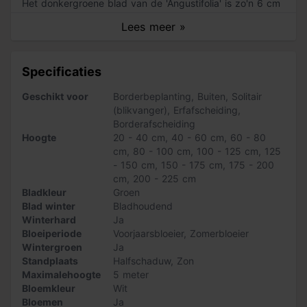
Het donkergroene blad van de 'Angustifolia' is zo'n 6 cm
lang en groeit aan mooie roodbruine twijgen. De
Lees meer »
maximale hoogte van deze laurier is ongeveer 5 meter.
Zo verzorg je de 'Angustifolia'
Specificaties
De prunus lusitanica ‘Angustifolia’ kan zowel in de
halfschaduw als in de zon groeien. Deze lauriersoort is
Geschikt voor
Borderbeplanting
,
Buiten
,
Solitair
windgevoelig. Wij adviseren bij het aanplanten van de
(blikvanger)
,
Erfafscheiding
,
laurierhaag Pokon aanplantgrond voor hagen en bomen
Borderafscheiding
te gebruiken.
Hoogte
20 - 40 cm
,
40 - 60 cm
,
60 - 80
cm
,
80 - 100 cm
,
100 - 125 cm
,
125
Het is raadzaam de ‘Angustifolia’ twee keer per jaar te
- 150 cm
,
150 - 175 cm
,
175 - 200
snoeien. De eerste keer vóór 21 juni en de tweede vóór
cm
,
200 - 225 cm
eind september. De laurier gaat dan vertakken waardoor
Bladkleur
Groen
deze mooi dichtgroeit. Snoei ongeveer een derde van de
Blad winter
Bladhoudend
lengte van de takken weg. Let er wel op dat je niet in de
Winterhard
Ja
bladeren knipt. De bladeren kleuren door beschadiging
Bloeiperiode
Voorjaarsbloeier
,
Zomerbloeier
namelijk bruin.
Wintergroen
Ja
Standplaats
Halfschaduw
,
Zon
Let op: bij het kiezen van een boom is de stamomtrek
Maximalehoogte
5 meter
leidend. De bij de stamomtrek genoemde hoogte is
Bloemkleur
Wit
slechts een indicatie. Dus aan de hoogte indicatie
Bloemen
Ja
kunnen geen rechten worden ontleend.