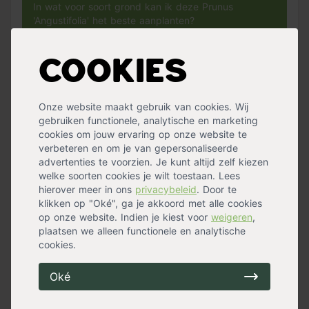
In wat voor soort grond kan ik deze Prunus
'Angustifolia' het beste aanplanten?
De 'Angustifiolia' kan het beste worden aangeplant
Cookies
in
Pokon aanplantgrond voor planten, hagen &
bomen
.
Onze website maakt gebruik van cookies. Wij
gebruiken functionele, analytische en marketing
Hoe kan ik de 'Angustifolia' het best snoeien?
cookies om jouw ervaring op onze website te
verbeteren en om je van gepersonaliseerde
advertenties te voorzien. Je kunt altijd zelf kiezen
Het is raadzaam de ‘Angustifolia’ twee keer per jaar
welke soorten cookies je wilt toestaan. Lees
te snoeien. De eerste keer vóór 21 juni en de
hierover meer in ons
privacybeleid
. Door te
tweede vóór eind september. De laurier gaat dan
klikken op "Oké", ga je akkoord met alle cookies
vertakken waardoor deze mooi dichtgroeit. Snoei
op onze website. Indien je kiest voor
weigeren
,
ongeveer een derde van de lengte van de takken
plaatsen we alleen functionele en analytische
weg. Let er wel op dat je niet in de bladeren knipt.
cookies.
De bladeren kleuren door beschadiging namelijk
bruin.
Oké