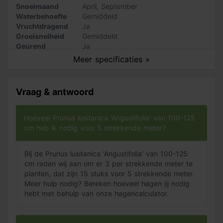
Snoeimaand
April
,
September
Waterbehoefte
Gemiddeld
Vruchtdragend
Ja
Groeisnelheid
Gemiddeld
Geurend
Ja
Stekels
Nee
Meer specificaties »
Vraag & antwoord
Hoeveel Prunus lusitanica 'Angustifolia' van 100-125
cm heb ik nodig voor 5 strekkende meter?
Bij de Prunus lusitanica 'Angustifolia' van 100-125
cm raden wij aan om er 3 per strekkende meter te
planten, dat zijn 15 stuks voor 5 strekkende meter.
Meer hulp nodig? Bereken hoeveel hagen jij nodig
hebt met behulp van onze hagencalculator.