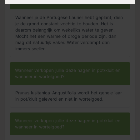
Hoeveel water moet ik de Portugese Laurier geven?
Wanneer je de Portugese Laurier hebt geplant, dien
je de grond constant vochtig te houden. Het is
daarom belangrijk om wekelijks water te geven.
Mocht het een warme of droge periode zijn, dan
mag dit natuurlijk vaker. Water verdampt dan
immers sneller.
Wanneer verkopen jullie deze hagen in pot/kluit en
wanneer in wortelgoed?
Prunus lusitanica 'Angustifolia wordt het gehele jaar
in pot/kluit geleverd en niet in wortelgoed.
Wanneer verkopen jullie deze hagen in pot/kluit en
wanneer in wortelgoed?