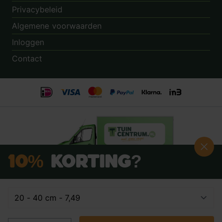
Privacybeleid
Algemene voorwaarden
Inloggen
Contact
10%
Korting?
Schrijf je nú in voor onze nieuwsbrief:
Beoordeling:
8.9
door
3.862
klanten
© 2014 - 2026 - Tuincentrum.nl B.V.
info@tuincentrum.nl
·
085 40 16 555