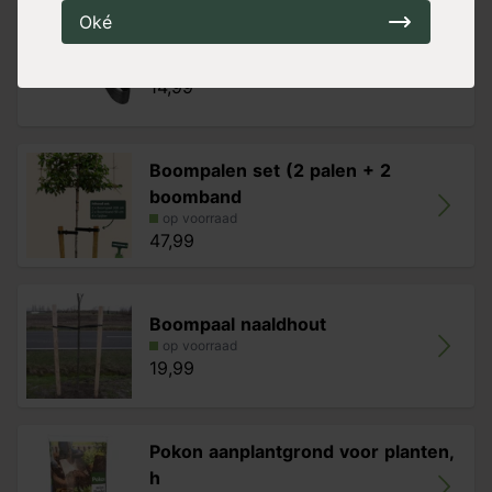
Oké
Nature boomband met spijkers
op voorraad
14,99
Boompalen set (2 palen + 2
boomband
op voorraad
47,99
Boompaal naaldhout
op voorraad
19,99
Pokon aanplantgrond voor planten,
h