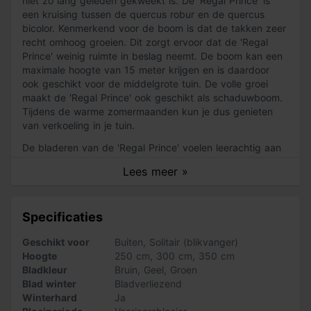
niet zo lang geleden gekweekt is. De 'Regal Prince' is
een kruising tussen de quercus robur en de quercus
bicolor. Kenmerkend voor de boom is dat de takken zeer
recht omhoog groeien. Dit zorgt ervoor dat de 'Regal
Prince' weinig ruimte in beslag neemt. De boom kan een
maximale hoogte van 15 meter krijgen en is daardoor
ook geschikt voor de middelgrote tuin. De volle groei
maakt de 'Regal Prince' ook geschikt als schaduwboom.
Tijdens de warme zomermaanden kun je dus genieten
van verkoeling in je tuin.
De bladeren van de 'Regal Prince' voelen leerachtig aan
en hebben een donkergroene kleur, met aan de
Lees meer »
onderkant een doffe en lichtere groene kleur. In april
bloeit de boom met groengele katjes. Deze bloei is wel
onopvallend. In het najaar verkleuren de bladeren naar
Specificaties
geelbruin. Dit zorgt voor een prachtig herfsttafereel. De
'Regal Prince' krijgt helaas zelden eikels. Deze boom is
Geschikt voor
Buiten
,
Solitair (blikvanger)
goed winterhard en overleeft de Hollandse winters met
Hoogte
250 cm
,
300 cm
,
350 cm
gemak.
Bladkleur
Bruin
,
Geel
,
Groen
Blad winter
Bladverliezend
Zo verzorg je de 'Regal Prince'
Winterhard
Ja
De 'Regal Prince' is goed windbestendig en gemakkelijk