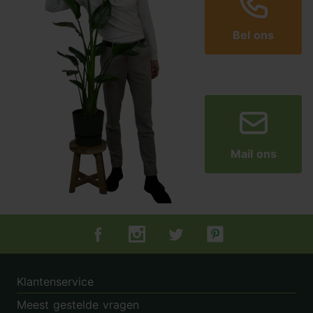
Bel ons
Mail ons
Tuincentrum.nl op Facebook
Tuincentrum.nl op Instagram
Tuincentrum.nl op Twitter
Tuincentrum.nl op Pin
Klantenservice
Meest gestelde vragen