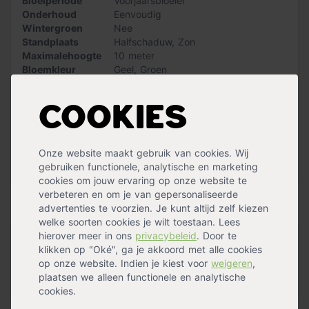
Bloeiperiode
Voorjaarsbloeier
te onderhouden. Je hoeft de boom enkel te snoeien om
Onderhoud
Eenvoudig
hem in vorm te houden. In juni kun je wat krooncorrecties
Wintergroen
Nee
uitvoeren. Dit doe je door lange zijtakken in te korten of
Standplaats
Halfschaduw
,
Zon
weg te halen. Wil je een intensievere snoei toepassen?
Maximalehoogte
10 meter
Doe dit dan tussen de maanden oktober en december.
Bloemkleur
Geel
,
Groen
Deze boom groeit goed op alle grondsoorten, maar heeft
Bloemen
Nee
de voorkeur voor een vruchtbare en goed
Snoeimaand
Juni
,
Oktober
,
November
,
December
waterdoorlatende bodem.
Cookies
Waterbehoefte
Gemiddeld
Vruchtdragend
Nee
Let op: bij het kiezen van een boom is de stamomtrek
Geschiktomteleiden
Nee
leidend. De bij de stamomtrek genoemde hoogte is
Groeisnelheid
Langzaam
Onze website maakt gebruik van cookies. Wij
slechts een indicatie. Dus aan de hoogte indicatie
Vorm
Hoogstam
gebruiken functionele, analytische en marketing
kunnen geen rechten worden ontleend.
Meer specificaties »
cookies om jouw ervaring op onze website te
verbeteren en om je van gepersonaliseerde
Handig voor erbij
advertenties te voorzien. Je kunt altijd zelf kiezen
welke soorten cookies je wilt toestaan. Lees
hierover meer in ons
privacybeleid
. Door te
Boomband met gesp
klikken op "Oké", ga je akkoord met alle cookies
op voorraad
op onze website. Indien je kiest voor
weigeren
,
11,99
plaatsen we alleen functionele en analytische
cookies.