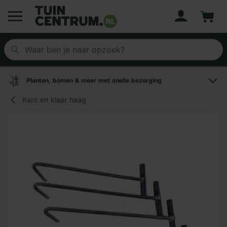
Account
Winke
Logo Tuincentrum.nl
Planten, bomen & meer met snelle bezorging
Kant en klaar haag