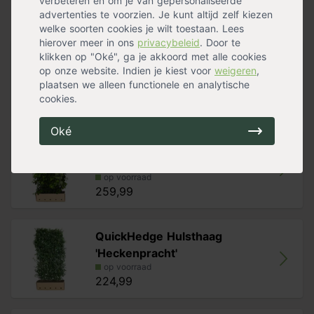
verbeteren en om je van gepersonaliseerde
advertenties te voorzien. Je kunt altijd zelf kiezen
Handig voor erbij
welke soorten cookies je wilt toestaan. Lees
hierover meer in ons
privacybeleid
. Door te
QuickHedge Rode beukenhaag
klikken op "Oké", ga je akkoord met alle cookies
op onze website. Indien je kiest voor
weigeren
,
(kant en
plaatsen we alleen functionele en analytische
op voorraad
cookies.
229,99
Oké
QuickHedge Klimhortensia (kant en
k
op voorraad
259,99
QuickHedge Hulsthaag
'Heckenpracht'
op voorraad
224,99