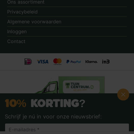
Ons assortiment
Privacybeleid
Algemene voorwaarden
Inloggen
Contact
10%
Korting?
Schrijf je nú in voor onze nieuwsbrief:
Beoordeling:
8.9
door
3.862
klanten
© 2014 - 2026 - Tuincentrum.nl B.V.