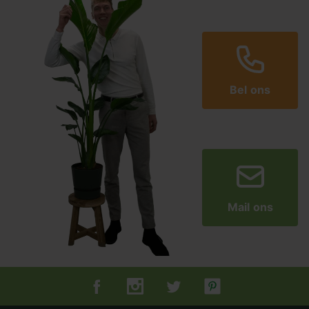
Bel ons
Mail ons
Tuincentrum.nl op Facebook
Tuincentrum.nl op Instagram
Tuincentrum.nl op Twitter
Tuincentrum.nl op Pin