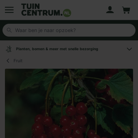
Account
Winke
Logo Tuincentrum.nl
Planten, bomen & meer met snelle bezorging
Fruit