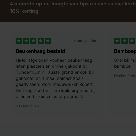
van je tuinconstructies.
Als eerste op de hoogte van tips en exclusieve kort
10% korting:
8 uur geleden
Beukenhaag besteld
Bamboep
Hallo, afgelopen voorjaar beukenhaag
Snel bij m
laten plaatsen en online gekocht bij
bamboe!
Tuincentrum nl. Juiste grond er ook bij
Denise Stoff
genomen en 1 maal bemest zoals
geadviseerd door medewerker Robert.
De haag staat er inmiddels erg mooi bij
en is in de zomer goed gegroeid.
v Duynhoven