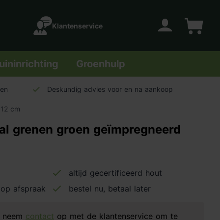
Klantenservice
Account
Winkelwage
uininrichting
Groenhulp
len
Deskundig advies voor en na aankoop
Ø12 cm
al grenen groen geïmpregneerd
altijd gecertificeerd hout
g op afspraak
bestel nu, betaal later
d, neem
contact
op met de klantenservice om te