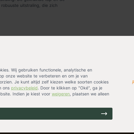
obuuste uitstraling, die zich
hermd tegen de
 zorgt voor een lange
. Deze paal is klaar om
es. Wij gebruiken functionele, analytische en
op onze website te verbeteren en om je van
m dikke paal biedt de nodige
rzien. Je kunt altijd zelf kiezen welke soorten cookies
de ideale afmetingen is deze paal
in ons
privacybeleid
. Door te klikken op "Oké", ga je
 als grotere toepassingen.
site. Indien je kiest voor
weigeren
, plaatsen we alleen
aamheidsnormen, zodat je kunt
ur. Het groen geïmpregneerde
ok bij aan een langere levensduur