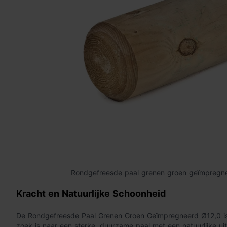
Rondgefreesde paal grenen groen geïmpregn
Kracht en Natuurlijke Schoonheid
De Rondgefreesde Paal Grenen Groen Geïmpregneerd Ø12,0 is
zoek is naar een sterke, duurzame paal met een natuurlijke ui