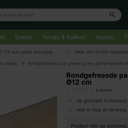
en
Grond
Terras & balkon
Gazon
T
f 175 euro gratis bezorging
Meer dan 10.000 tuinartike
en regels
Rondgefreesde paal grenen groen geïmpregneerd 
Rondgefreesde pa
Ø12 cm
0 reviews
de grootste in tuinhout
snel in huis en leverin
Product niet op voorraa