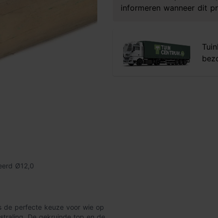
informeren wanneer dit pr
Tuin
bezo
eerd Ø12,0
 de perfecte keuze voor wie op
tstraling. De gekruinde top en de