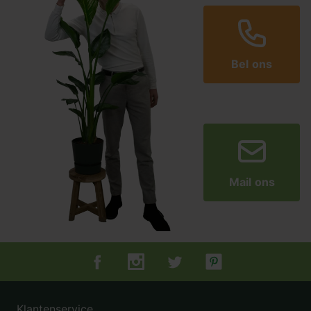
Herbruikbaar
Handige ritssluiting, bij grote bomen kunnen meerdere
waterbags aan elkaar worden geritst
Bel ons
Mail ons
Tuincentrum.nl op Facebook
Tuincentrum.nl op Instagram
Tuincentrum.nl op Twitter
Tuincentrum.nl op Pin
Klantenservice