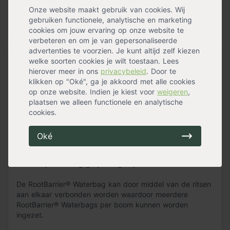
bewatering
Onze website maakt gebruik van cookies. Wij
Praktische opening dus snel te vullen
gebruiken functionele, analytische en marketing
Met 2 bevestigingslussen
cookies om jouw ervaring op onze website te
verbeteren en om je van gepersonaliseerde
advertenties te voorzien. Je kunt altijd zelf kiezen
Jonge bomen moeten goed wortelen en om dat te
welke soorten cookies je wilt toestaan. Lees
kunnen bewerkstelligen is een geleidelijke en gematigde
hierover meer in ons
privacybeleid
. Door te
toestroom van water essentieel.
klikken op "Oké", ga je akkoord met alle cookies
op onze website. Indien je kiest voor
weigeren
,
De RootBarrier® Waterbag voor bomen heeft een
plaatsen we alleen functionele en analytische
maximale opslag van circa 75 liter water. In zo'n 6 tot 10
cookies.
uur druppelt het water uit de Waterbag en zorgt
daardoor voor een langzame en gelijkmatige
Oké
bevochtiging van de bodem rondom de boom. Dit is veel
beter dan in korte tijd veel water geven. De waterafgifte
is namelijk urenlang gelijkmatig in plaats van kort en veel.
De RootBarrier® Waterbag kan door middel van de ritsen
aan elkaar verbonden worden waardoor meerdere
RootBarrier® Waterbags per boom kunnen worden
ingezet.