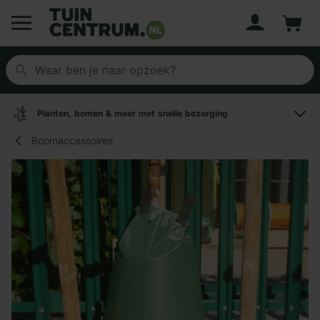
Account
Winke
Logo Tuincentrum.nl
Planten, bomen & meer met snelle bezorging
Boomaccessoires