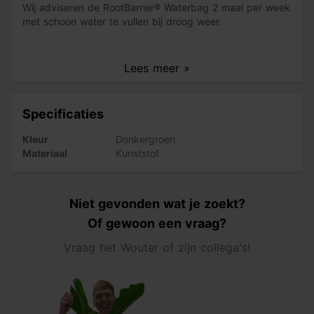
Wij adviseren de RootBarrier® Waterbag 2 maal per week
met schoon water te vullen bij droog weer.
Eenvoudig en snel te installeren: bespaar tijd, water
Lees meer »
en moeite
Ideaal voor nieuwe aanplant in stedelijke of
Specificaties
schaduwrijke gebieden
Kleur
Donkergroen
Kan worden geïnstalleerd na het planten van een
Materiaal
Kunststof
boom
Een ondergronds irrigatiesysteem is niet meer nodig
Niet gevonden wat je zoekt?
Waterbuffer ca. 75 liter, 100% wateropname, water
Of gewoon een vraag?
druppelt langzaam door de kleine gaatjes
Vraag het Wouter of zijn collega's!
Hoge waterverzadiging bij elke vulling
Goede wortelgroei door geleidelijke bevloeiing van de
wortels