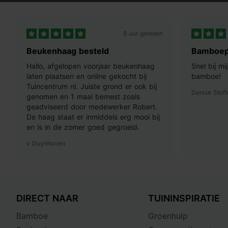
8 uur geleden
Beukenhaag besteld
Bamboep
Hallo, afgelopen voorjaar beukenhaag
Snel bij m
laten plaatsen en online gekocht bij
bamboe!
Tuincentrum nl. Juiste grond er ook bij
Denise Stoff
genomen en 1 maal bemest zoals
geadviseerd door medewerker Robert.
De haag staat er inmiddels erg mooi bij
en is in de zomer goed gegroeid.
v Duynhoven
DIRECT NAAR
TUININSPIRATIE
Bamboe
Groenhulp