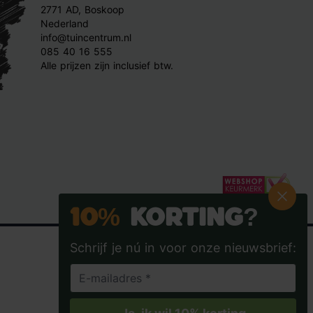
2771 AD, Boskoop
Nederland
info@tuincentrum.nl
085 40 16 555
Alle prijzen zijn inclusief btw.
10%
Korting?
Schrijf je nú in voor onze nieuwsbrief:
Tuincentrum.nl op Facebook
Tuincentrum.nl op Instagra
Tuincentrum.nl op
Tuincent