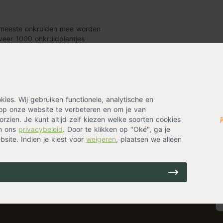
e meeste onkruiden mee worden
veer 1000 onkruidplantjes
 binnen 6 uur.
es. Wij gebruiken functionele, analytische en
de grond wordt gedeactiveerd
op onze website te verbeteren en om je van
 je nieuwe beplanting
rzien. Je kunt altijd zelf kiezen welke soorten cookies
in ons
privacybeleid
. Door te klikken op "Oké", ga je
delde bladeren zijn
site. Indien je kiest voor
weigeren
, plaatsen we alleen
bied toelaten.
et onkruid heel gericht
en en planten staan.
ing? Laat je emailadres achter en ontvang eenmalig