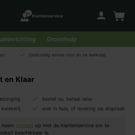
Klantenservice
Account
Winkelwage
uininrichting
Groenhulp
len
Deskundig advies voor en na aankoop
 en Klaar
bezorging
bestel nu, betaal later
 kwekerij
snel in huis, of levering op afspraak
d, neem
contact
op met de klantenservice om te
oduct beschikbaar is.