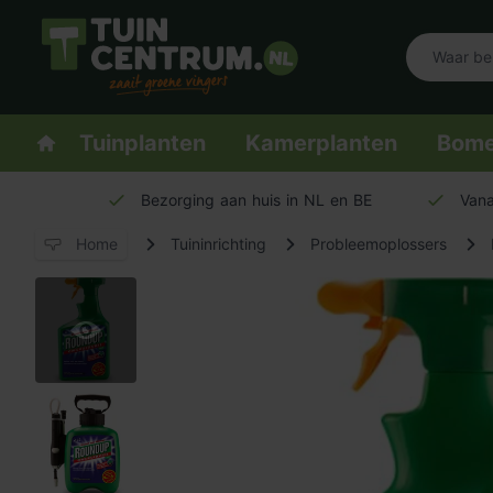
Logo Tuincentrum.nl
Homepage
Tuinplanten
Kamerplanten
Bom
Bezorging aan huis in NL en BE
Vana
Home
Tuininrichting
Probleemoplossers