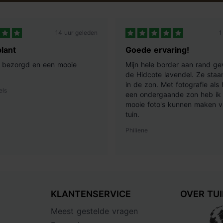
14 uur geleden
1
lant
Goede ervaring!
ij bezorgd en een mooie
Mijn hele border aan rand ge
de Hidcote lavendel. Ze staan
in de zon. Met fotografie als
els
een ondergaande zon heb ik 
mooie foto's kunnen maken v
tuin.
Philiene
KLANTENSERVICE
OVER TU
Meest gestelde vragen