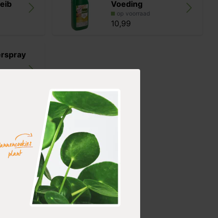
eib
Voeding
op voorraad
10,99
rspray
t