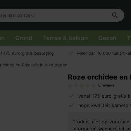
en
Grond
Terras & balkon
Gazon
T
f 175 euro gratis bezorging
Meer dan 10.000 tuinartike
rchidee en Rhipsalis in roze potten
Roze orchidee en R
0 reviews
vanaf 175 euro gratis 
hoge kwaliteit kamerpl
Product niet op voorraa
informeren wanneer dit pr