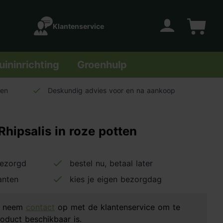
Klantenservice
Account
Winkelwage
uininrichting
Groenhulp
len
Deskundig advies voor en na aankoop
hipsalis in roze potten
bezorgd
bestel nu, betaal later
anten
kies je eigen bezorgdag
d, neem
contact
op met de klantenservice om te
oduct beschikbaar is.