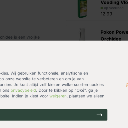
Voeding Vlo
op voorraad
12,99
Pokon Powe
hidee is een vrolijke
Orchidee
chte nudeachtige kleuren van de
op voorraad
aat met zijn vrolijke en stoere
10,99
ehorende en handgemaakte
erug in jouw huiskamer!
Alternatieven
es. Wij gebruiken functionele, analytische en
op onze website te verbeteren en om je van
Orchidee wi
rzien. Je kunt altijd zelf kiezen welke soorten cookies
op voorraad
in ons
privacybeleid
. Door te klikken op "Oké", ga je
11,99
site. Indien je kiest voor
weigeren
, plaatsen we alleen