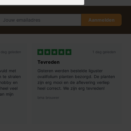
Aanmelden
 dag geleden
1 dag geleden
Tevreden
vuld met
Gisteren werden bestelde liguster
 te stralen
ovalifolium planten bezorgd. De planten
 hobby en
zijn erg mooi en de aflevering verliep
heel veel
heel correct. We zijn erg tevreden!
an mijn
bma brouwer