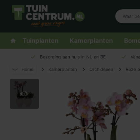
Logo Tuincentrum.nl
Homepage
Tuinplanten
Kamerplanten
Bom
Bezorging aan huis in NL en BE
Vana
Home
Kamerplanten
Orchideeën
Roze o