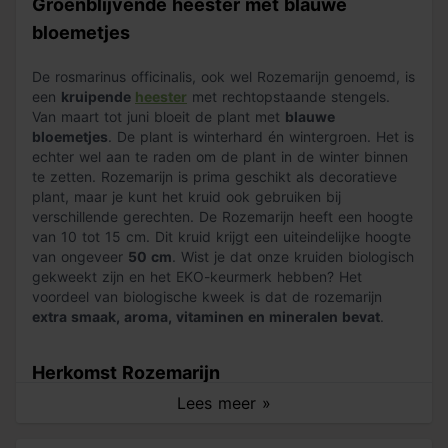
Groenblijvende heester met blauwe
bloemetjes
De rosmarinus officinalis, ook wel Rozemarijn genoemd, is
een
kruipende
heester
met rechtopstaande stengels.
Van maart tot juni bloeit de plant met
blauwe
bloemetjes
. De plant is winterhard én wintergroen. Het is
echter wel aan te raden om de plant in de winter binnen
te zetten. Rozemarijn is prima geschikt als decoratieve
plant, maar je kunt het kruid ook gebruiken bij
verschillende gerechten. De Rozemarijn heeft een hoogte
van 10 tot 15 cm. Dit kruid krijgt een uiteindelijke hoogte
van ongeveer
50 cm
. Wist je dat onze kruiden biologisch
gekweekt zijn en het EKO-keurmerk hebben? Het
voordeel van biologische kweek is dat de rozemarijn
extra smaak, aroma, vitaminen en mineralen bevat
.
Herkomst Rozemarijn
Lees meer »
De Rozemarijn is afkomstig uit de Lamiaceae familie en
komt oorspronkelijk uit Zuid-Europa en Klein-Azië. Hier