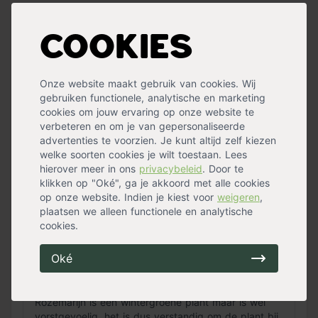
einde van de ochtend op een zomerse dag droogt, de
rozemarijn de meeste smaak heeft?
Vraag & antwoord
Cookies
Wat zijn de kenmerken van de rozemarijn plant?
Onze website maakt gebruik van cookies. Wij
gebruiken functionele, analytische en marketing
Rozemarijn kan gebruikt worden als decoratieve
cookies om jouw ervaring op onze website te
plant, maar is ook goed te gebruiken in de keuken.
verbeteren en om je van gepersonaliseerde
Gebruik dit kruid bij bijvoorbeeld bij gebraden lams-
advertenties te voorzien. Je kunt altijd zelf kiezen
of varkensvlees, gehakt, saté en duif.
welke soorten cookies je wilt toestaan. Lees
hierover meer in ons
privacybeleid
. Door te
klikken op "Oké", ga je akkoord met alle cookies
Hoe kan ik de Rozemarijn plant het beste
op onze website. Indien je kiest voor
weigeren
,
verzorgen?
plaatsen we alleen functionele en analytische
cookies.
De rozemarijn plant is een makkelijke plant om te
Oké
verzorgen, enkel bij droogte kan je de plant wat
extra water geven.
Rozemarijn is een wintergroene plant maar is wel
vorstgevoelig, het is dus verstandig om de plant bij