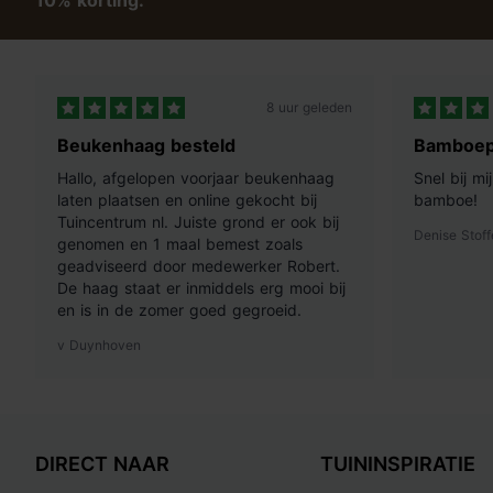
10% korting:
8 uur geleden
Beukenhaag besteld
Bamboep
Hallo, afgelopen voorjaar beukenhaag
Snel bij m
laten plaatsen en online gekocht bij
bamboe!
Tuincentrum nl. Juiste grond er ook bij
Denise Stoff
genomen en 1 maal bemest zoals
geadviseerd door medewerker Robert.
De haag staat er inmiddels erg mooi bij
en is in de zomer goed gegroeid.
v Duynhoven
DIRECT NAAR
TUININSPIRATIE