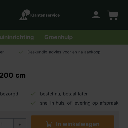
Klantenservice
Account
Winkelwage
uininrichting
Groenhulp
len
Deskundig advies voor en na aankoop
l 200 cm
 bezorgd
bestel nu, betaal later
snel in huis, of levering op afspraak
In winkelwagen
+