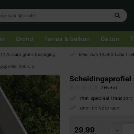
en
Grond
Terras & balkon
Gazon
T
f 175 euro gratis bezorging
Meer dan 10.000 tuinartike
ngsprofiel 200 cm
Scheidingsprofie
0 reviews
met speciaal transport
enorme voorraad
29,99
-