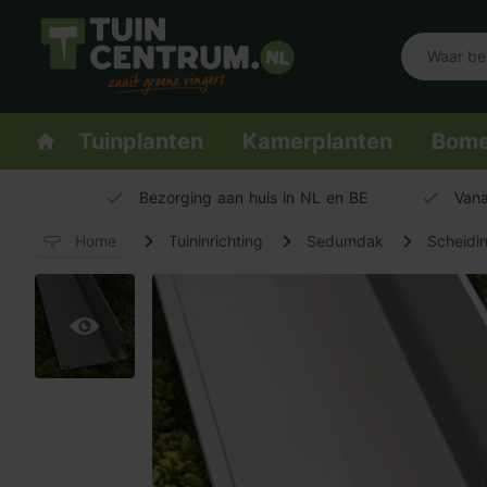
Logo Tuincentrum.nl
Homepage
Tuinplanten
Kamerplanten
Bom
Bezorging aan huis in NL en BE
Vana
Home
Tuininrichting
Sedumdak
Scheidi