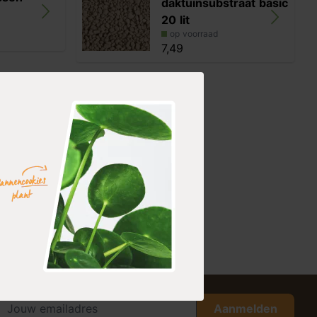
daktuinsubstraat basic
20 lit
op voorraad
7,49
Aanmelden