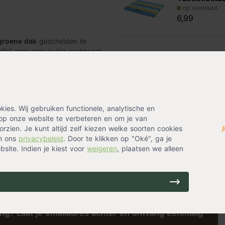
op voorraad
6,99
groene dak
gescheiden te
ofiel zeer eenvoudig vastgezet
.
Dakgrind
op voorraad
6,99
w van het groene dak, zoals bij
es. Wij gebruiken functionele, analytische en
 scheidingsprofiel niet nodig. Het
op onze website te verbeteren en om je van
ttes.
rzien. Je kunt altijd zelf kiezen welke soorten cookies
in ons
privacybeleid
. Door te klikken op "Oké", ga je
site. Indien je kiest voor
weigeren
, plaatsen we alleen
ing? Laat je emailadres achter en ontvang eenmalig