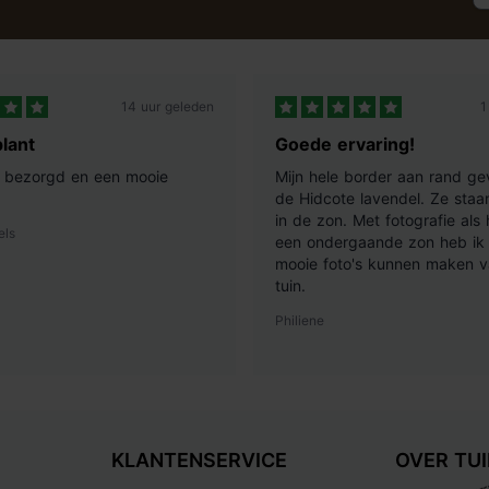
14 uur geleden
1
lant
Goede ervaring!
ij bezorgd en een mooie
Mijn hele border aan rand ge
de Hidcote lavendel. Ze staan
in de zon. Met fotografie als
els
een ondergaande zon heb ik 
mooie foto's kunnen maken v
tuin.
Philiene
KLANTENSERVICE
OVER TU