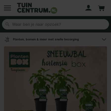
Account
Winke
Logo Tuincentrum.nl
Planten, bomen & meer met snelle bezorging