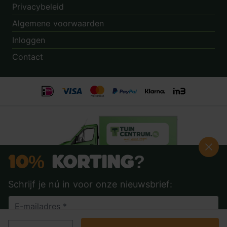
Privacybeleid
Algemene voorwaarden
Inloggen
Contact
10%
Korting?
Schrijf je nú in voor onze nieuwsbrief:
Beoordeling:
8.9
door
3.862
klanten
© 2014 - 2026 - Tuincentrum.nl B.V.
info@tuincentrum.nl
·
085 40 16 555