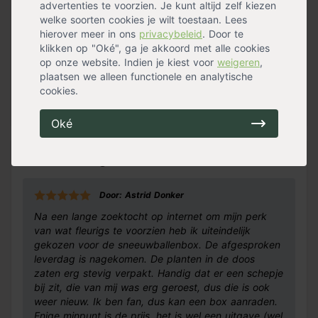
advertenties te voorzien. Je kunt altijd zelf kiezen
Onderhoud
Eenvoudig
welke soorten cookies je wilt toestaan. Lees
Standplaats
Halfschaduw
,
Schaduw
,
Zon
hierover meer in ons
privacybeleid
. Door te
Eetbaar
Nee
klikken op "Oké", ga je akkoord met alle cookies
Bloemen
Nee
op onze website. Indien je kiest voor
weigeren
,
Waterbehoefte
Gemiddeld
plaatsen we alleen functionele en analytische
Groeisnelheid
Langzaam
cookies.
Geurend
Nee
Stekels
Nee
Meer specificaties »
Oké
Klantervaringen
Door: Astrid Donker
Na een lange zoektocht op internet om mijn perk
van wat fleurigs te voorzien heb ik uiteindelijk
gekozen voor de sneeuwballenbox. De afgesproken
leverdag is nagekomen. De planten in de doos
zaten erg stevig verpakt. Handig dat er een schepje
bij zit, die van mij was erg geroest, dus die is ook
weer nieuw. Ik ben fan, dus kan een box aanraden.
Enige minpunt is de prijs, het is wel een uitgave (wel