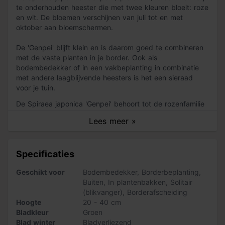
te onderhouden heester die met twee kleuren bloeit: roze
en wit. De bloemen verschijnen van juli tot en met
oktober aan bloemschermen.
De 'Genpei' blijft klein en is daarom goed te combineren
met de vaste planten in je border. Ook als
bodembedekker of in een vakbeplanting in combinatie
met andere laagblijvende heesters is het een sieraad
voor je tuin.
De Spiraea japonica 'Genpei' behoort tot de rozenfamilie
(Rosaceae). In de regel zijn de voorjaarsbloeiers van de
Lees meer »
Spiraea familie wit van kleur en de zomerbloeiers roze.
Deze variant vormt daarop een uitzondering door zijn
tweekleurige bloei. Het is een bladverliezende struik die
Specificaties
van juli tot en met oktober bloeit op het nieuwe hout. De
kleine, roze en witte bloemetjes vormen grotere
Geschikt voor
Bodembedekker
,
Borderbeplanting
,
bloemschermen. Het blad loopt heldergroen uit en wordt
Buiten
,
In plantenbakken
,
Solitair
gedurende de zomer donkergroen van kleur. Het is
(blikvanger)
,
Borderafscheiding
lancetvormig en scherp getand.
Hoogte
20 - 40 cm
Bladkleur
Groen
Deze Spiraea is een compacte, dicht groeiende struik
Blad winter
Bladverliezend
met opgaande takken en wordt tot 80 cm hoog. De