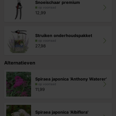
Snoeischaar premium
op voorraad
12,99
Struiken onderhoudspakket
op voorraad
27,98
Alternatieven
Spiraea japonica 'Anthony Waterer'
op voorraad
11,99
Spiraea japonica 'Albiflora'