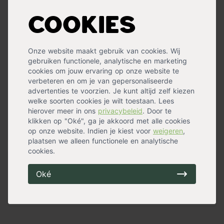
bijvoorbeeld ramen, de kerstboom of een krans.
Cookies
De spuitsneeuw is eenvoudig te verwijderen met warm
water. Het grote voordeel is dat de spuitsneeuw niet
brandbaar. De spuitsneeuw is verkrijgbaar met een
Onze website maakt gebruik van cookies. Wij
inhoud van 150 ml
gebruiken functionele, analytische en marketing
cookies om jouw ervaring op onze website te
Gebruiksaanwijzing: Goed schudden voor gebruik en
verbeteren en om je van gepersonaliseerde
spuiten op een afstand van 30-40 cm. Bus rechtop
advertenties te voorzien. Je kunt altijd zelf kiezen
gebruiken. Bewaar en gebruik de bus op
welke soorten cookies je wilt toestaan. Lees
kamertemperatuur.
hierover meer in ons
privacybeleid
. Door te
klikken op "Oké", ga je akkoord met alle cookies
op onze website. Indien je kiest voor
« Lees minder
weigeren
,
plaatsen we alleen functionele en analytische
cookies.
Specificaties
Oké
Geschikt voor
Binnen
Kleur
Wit