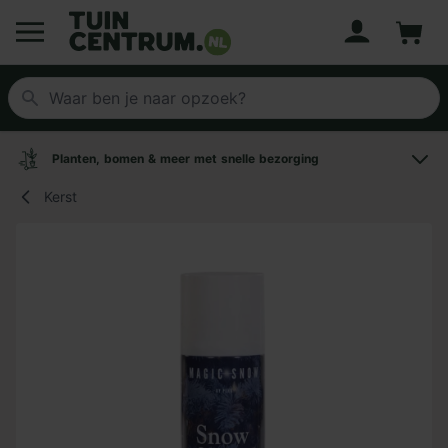
Account
Winke
Logo Tuincentrum.nl
Planten, bomen & meer met snelle bezorging
Kerst