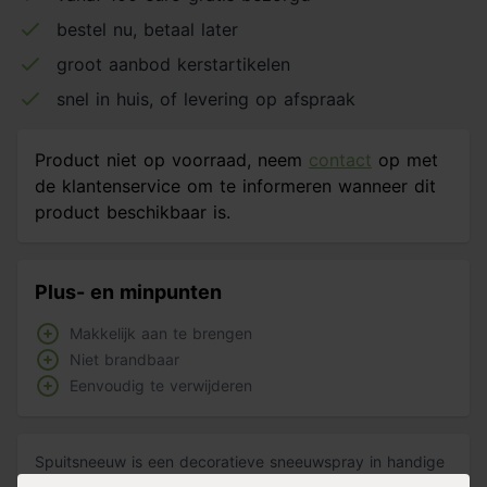
bestel nu, betaal later
groot aanbod kerstartikelen
snel in huis, of levering op afspraak
Product niet op voorraad, neem
contact
op met
de klantenservice om te informeren wanneer dit
product beschikbaar is.
Plus- en minpunten
Makkelijk aan te brengen
Niet brandbaar
Eenvoudig te verwijderen
Spuitsneeuw is een decoratieve sneeuwspray in handige
spuitbus. Ideaal om een winterse sfeer te geven aan