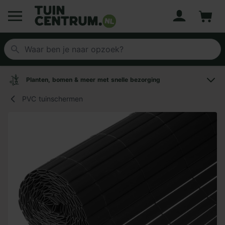
Account
Winke
Logo Tuincentrum.nl
Planten, bomen & meer met snelle bezorging
PVC tuinschermen