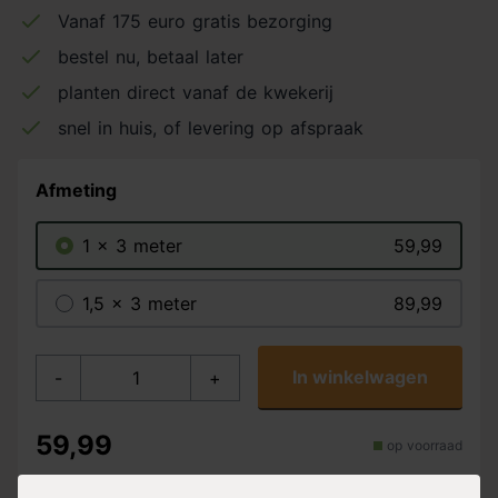
Vanaf 175 euro gratis bezorging
bestel nu, betaal later
planten direct vanaf de kwekerij
snel in huis, of levering op afspraak
Afmeting
1 x 3 meter
59,99
1,5 x 3 meter
89,99
In winkelwagen
-
+
59,99
op voorraad