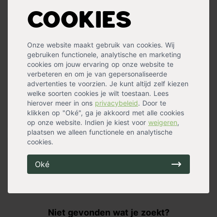
Totaal: 59,99
Verzending binnen 0-2 werkdagen
Cookies
Tuinscherm PVC dubbelwandig antraciet te bevestigen
aan een omheining, van uv-bestendig pvc en met een
Onze website maakt gebruik van cookies. Wij
dichtheid van 1500 g/m2. Samengebonden met
gebruiken functionele, analytische en marketing
nylondraad. Afschermgraad van ongeveer 100%.
cookies om jouw ervaring op onze website te
Het profiel bestaat uit volle ovalen van 19mm. Geleverd
verbeteren en om je van gepersonaliseerde
met bevestiging set (26 bevestigingsstukken en 26
advertenties te voorzien. Je kunt altijd zelf kiezen
geplastificeerde ijzerdraadjes a 14,5 cm).
welke soorten cookies je wilt toestaan. Lees
hierover meer in ons
privacybeleid
. Door te
klikken op "Oké", ga je akkoord met alle cookies
« Lees minder
op onze website. Indien je kiest voor
weigeren
,
plaatsen we alleen functionele en analytische
cookies.
Specificaties
Oké
Materiaal
PVC
Levensduur
4 - 7 jaar
Niet gevonden wat je zoekt?