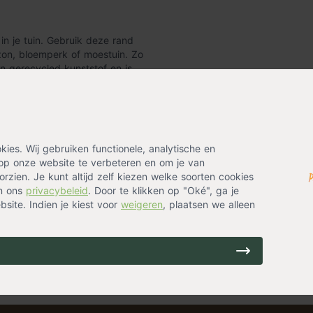
in je tuin. Gebruik deze rand
azon, bloemperk of moestuin. Zo
an gerecycled kunststof en is
m hoog. De rand heeft een dikte
ig de gewenste lengte van de
es. Wij gebruiken functionele, analytische en
op onze website te verbeteren en om je van
rzien. Je kunt altijd zelf kiezen welke soorten cookies
in ons
privacybeleid
. Door te klikken op "Oké", ga je
site. Indien je kiest voor
weigeren
, plaatsen we alleen