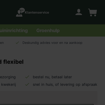
Klantenservice
Account
Winkelwage
uininrichting
Groenhulp
len
Deskundig advies voor en na aankoop
 flexibel
bezorging
bestel nu, betaal later
 kwekerij
snel in huis, of levering op afspraak