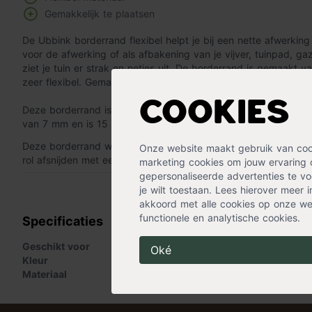
Gemakkelijk te plaatsen
De Ubbink borderrand flexibel helpt je bij een nette afwerking 
voor de afwerking of als afbakening van je vijver, tuinpad, g
ziet je tuin er strak en netjes uit. De borderrand is gemaakt v
zeer flexibel. Gemakkelijk te bevestigen in de gewenste vorm.
Cookies
Deze borderrand is te verkrijgen in twee hoogtes: 14 of 19 c
van 7 mm en is 15 meter lang.
Deze borderrand wordt op rol thuisbezorgd. Je kunt eenvoud
Onze website maakt gebruik van cooki
rol afsnijden met een scherp mes.
marketing cookies om jouw ervaring 
gepersonaliseerde advertenties te voo
« Lees minder
je wilt toestaan. Lees hierover meer 
akkoord met alle cookies op onze web
functionele en analytische cookies.
Specificaties
Geschikt voor
Border
Oké
Kleur
Zwart
Materiaal
Polyethyleen