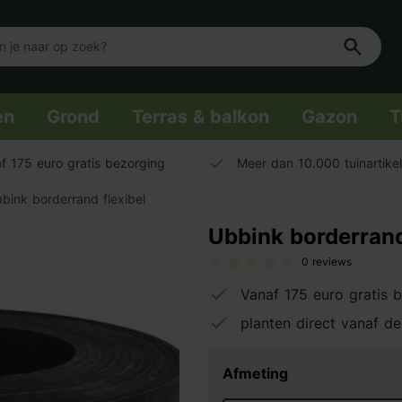
en
Grond
Terras & balkon
Gazon
T
f 175 euro gratis bezorging
Meer dan 10.000 tuinartike
bink borderrand flexibel
Ubbink borderrand
0 reviews
Vanaf 175 euro gratis 
planten direct vanaf de
Afmeting