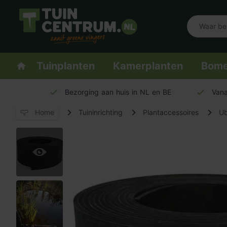
Logo Tuincentrum.nl
Homepage
Tuinplanten
Kamerplanten
Bom
Bezorging aan huis in NL en BE
Vana
Home
Tuininrichting
Plantaccessoires
Ub